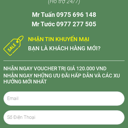
(Hỗ trợ 24/7)
Mr Tuấn 0975 696 148
Mr Tước 0977 277 505
NHẬN TIN KHUYẾN MẠI
BẠN LÀ KHÁCH HÀNG MỚI?
NHẬN NGAY VOUCHER TRỊ GIÁ 120.000 VND
NHẬN NGAY NHỮNG ƯU ĐÃI HẤP DẪN VÀ CÁC XU
HƯỚNG MỚI NHẤT