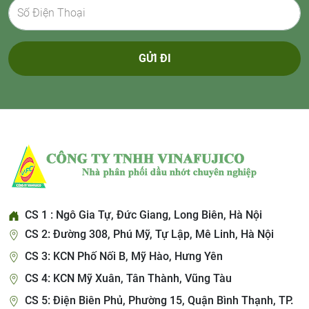
GỬI ĐI
CS 1 : Ngô Gia Tự, Đức Giang, Long Biên, Hà Nội
CS 2: Đường 308, Phú Mỹ, Tự Lập, Mê Linh, Hà Nội
CS 3: KCN Phố Nối B, Mỹ Hào, Hưng Yên
CS 4: KCN Mỹ Xuân, Tân Thành, Vũng Tàu
CS 5: Điện Biên Phủ, Phường 15, Quận Bình Thạnh, TP.