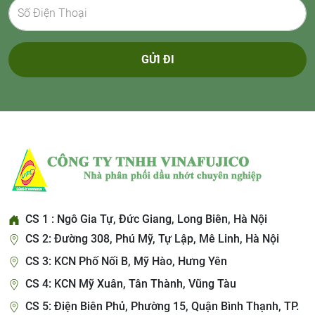
GỬI ĐI
CS 1 : Ngô Gia Tự, Đức Giang, Long Biên, Hà Nội
CS 2: Đường 308, Phú Mỹ, Tự Lập, Mê Linh, Hà Nội
CS 3: KCN Phố Nối B, Mỹ Hào, Hưng Yên
CS 4: KCN Mỹ Xuân, Tân Thành, Vũng Tàu
CS 5: Điện Biên Phủ, Phường 15, Quận Bình Thạnh, TP.