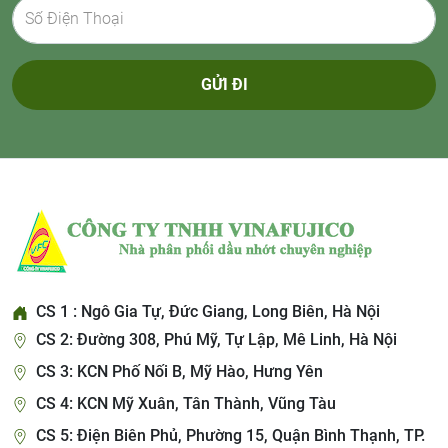
GỬI ĐI
CS 1 : Ngô Gia Tự, Đức Giang, Long Biên, Hà Nội
CS 2: Đường 308, Phú Mỹ, Tự Lập, Mê Linh, Hà Nội
CS 3: KCN Phố Nối B, Mỹ Hào, Hưng Yên
CS 4: KCN Mỹ Xuân, Tân Thành, Vũng Tàu
CS 5: Điện Biên Phủ, Phường 15, Quận Bình Thạnh, TP.