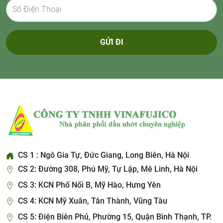
GỬI ĐI
CS 1 : Ngô Gia Tự, Đức Giang, Long Biên, Hà Nội
CS 2: Đường 308, Phú Mỹ, Tự Lập, Mê Linh, Hà Nội
CS 3: KCN Phố Nối B, Mỹ Hào, Hưng Yên
CS 4: KCN Mỹ Xuân, Tân Thành, Vũng Tàu
CS 5: Điện Biên Phủ, Phường 15, Quận Bình Thạnh, TP.