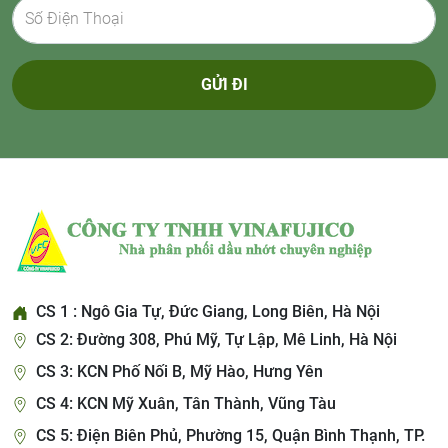
GỬI ĐI
CS 1 : Ngô Gia Tự, Đức Giang, Long Biên, Hà Nội
CS 2: Đường 308, Phú Mỹ, Tự Lập, Mê Linh, Hà Nội
CS 3: KCN Phố Nối B, Mỹ Hào, Hưng Yên
CS 4: KCN Mỹ Xuân, Tân Thành, Vũng Tàu
CS 5: Điện Biên Phủ, Phường 15, Quận Bình Thạnh, TP.