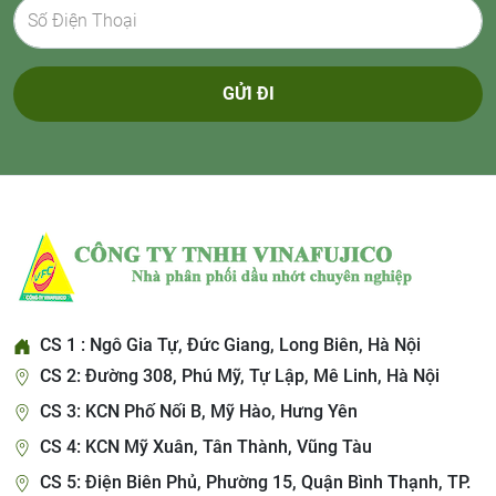
GỬI ĐI
CS 1 : Ngô Gia Tự, Đức Giang, Long Biên, Hà Nội
CS 2: Đường 308, Phú Mỹ, Tự Lập, Mê Linh, Hà Nội
CS 3: KCN Phố Nối B, Mỹ Hào, Hưng Yên
CS 4: KCN Mỹ Xuân, Tân Thành, Vũng Tàu
CS 5: Điện Biên Phủ, Phường 15, Quận Bình Thạnh, TP.