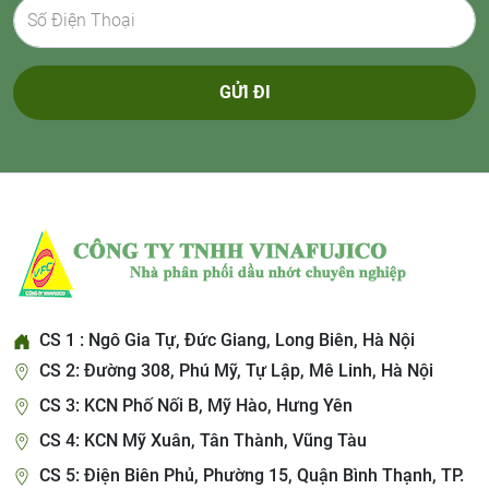
GỬI ĐI
CS 1 : Ngô Gia Tự, Đức Giang, Long Biên, Hà Nội
CS 2: Đường 308, Phú Mỹ, Tự Lập, Mê Linh, Hà Nội
CS 3: KCN Phố Nối B, Mỹ Hào, Hưng Yên
CS 4: KCN Mỹ Xuân, Tân Thành, Vũng Tàu
CS 5: Điện Biên Phủ, Phường 15, Quận Bình Thạnh, TP.