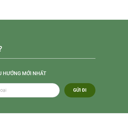
?
U HƯỚNG MỚI NHẤT
GỬI ĐI