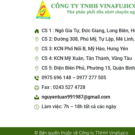
CS 1 : Ngô Gia Tự, Đức Giang, Long Biên, H
CS 2: Đường 308, Phú Mỹ, Tự Lập, Mê Linh,
CS 3: KCN Phố Nối B, Mỹ Hào, Hưng Yên
CS 4: KCN Mỹ Xuân, Tân Thành, Vũng Tàu
CS 5: Điện Biên Phủ, Phường 15, Quận Bình
0975 696 148 – 0977 277 505
Fax : 0243 527 4728
nguyentuan991987@gmail.com
Làm việc: 7h – 18h tất cả các ngày
© Bản quyền thuộc về Công ty TNHH Vinafujico