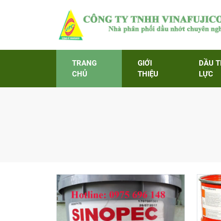
TRANG
GIỚI
DẦU 
CHỦ
THIỆU
LỰC