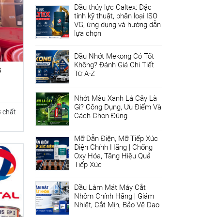
Dầu thủy lực Caltex: Đặc
tính kỹ thuật, phân loại ISO
VG, ứng dụng và hướng dẫn
lựa chọn
Dầu Nhớt Mekong Có Tốt
Không? Đánh Giá Chi Tiết
3
Từ A-Z
Nhớt Màu Xanh Lá Cây Là
Gì? Công Dụng, Ưu Điểm Và
3 chất
Cách Chọn Đúng
Mỡ Dẫn Điện, Mỡ Tiếp Xúc
Điện Chính Hãng | Chống
Oxy Hóa, Tăng Hiệu Quả
Tiếp Xúc
Dầu Làm Mát Máy Cắt
Nhôm Chính Hãng | Giảm
Nhiệt, Cắt Mịn, Bảo Vệ Dao