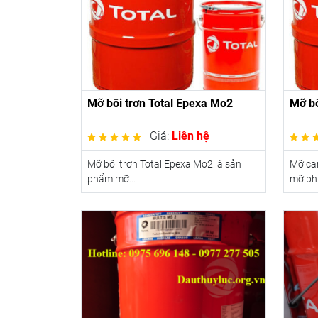
Mỡ bôi trơn Total Epexa Mo2
Mỡ bô
Giá:
Liên hệ
Mỡ bôi trơn Total Epexa Mo2 là sản
Mỡ can
phẩm mỡ...
mỡ phứ