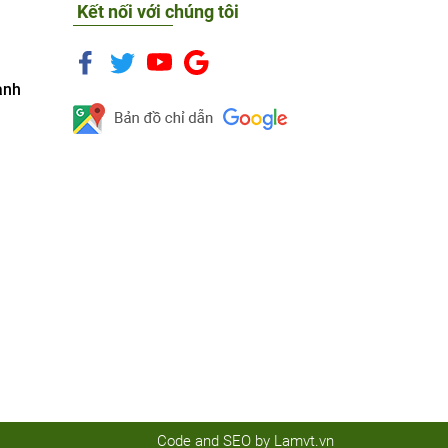
Kết nối với chúng tôi
anh
Code and SEO by
Lamvt.vn