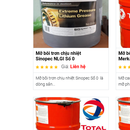
Mỡ bôi trơn chịu nhiệt
Mỡ bô
Sinopec NLGI Số 0
Merk
Giá:
Liên hệ
Mỡ bôi trơn chịu nhiệt Sinopec Số 0 là
Mỡ can
dòng sản...
mỡ phứ