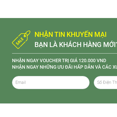
NHẬN TIN KHUYẾN MẠI
BẠN LÀ KHÁCH HÀNG MỚI
NHẬN NGAY VOUCHER TRỊ GIÁ 120.000 VND
NHẬN NGAY NHỮNG ƯU ĐÃI HẤP DẪN VÀ CÁC X