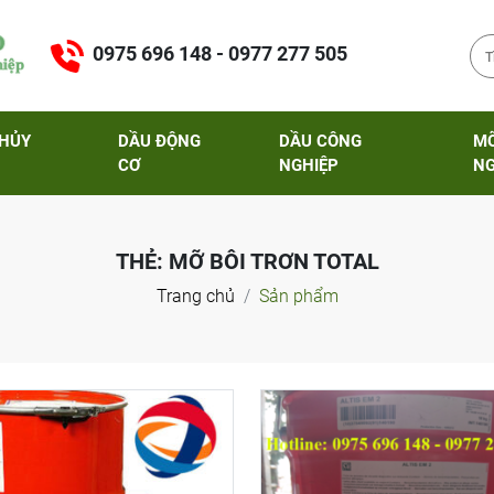
0975 696 148 - 0977 277 505
THỦY
DẦU ĐỘNG
DẦU CÔNG
M
CƠ
NGHIỆP
NG
THẺ:
MỠ BÔI TRƠN TOTAL
Trang chủ
Sản phẩm