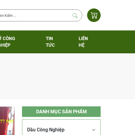
Ỡ CÔNG
TIN
LIÊN
HIỆP
TỨC
HỆ
DANH MỤC SẢN PHẨM
Dầu Công Nghiệp