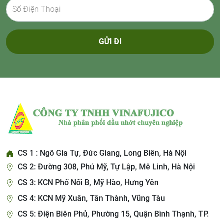
GỬI ĐI
CS 1 : Ngô Gia Tự, Đức Giang, Long Biên, Hà Nội
CS 2: Đường 308, Phú Mỹ, Tự Lập, Mê Linh, Hà Nội
CS 3: KCN Phố Nối B, Mỹ Hào, Hưng Yên
CS 4: KCN Mỹ Xuân, Tân Thành, Vũng Tàu
CS 5: Điện Biên Phủ, Phường 15, Quận Bình Thạnh, TP.