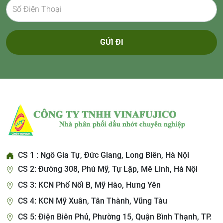
GỬI ĐI
CS 1 : Ngô Gia Tự, Đức Giang, Long Biên, Hà Nội
CS 2: Đường 308, Phú Mỹ, Tự Lập, Mê Linh, Hà Nội
CS 3: KCN Phố Nối B, Mỹ Hào, Hưng Yên
CS 4: KCN Mỹ Xuân, Tân Thành, Vũng Tàu
CS 5: Điện Biên Phủ, Phường 15, Quận Bình Thạnh, TP.