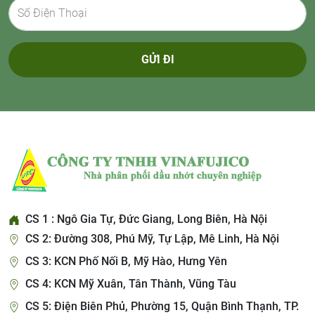
GỬI ĐI
CS 1 : Ngô Gia Tự, Đức Giang, Long Biên, Hà Nội
CS 2: Đường 308, Phú Mỹ, Tự Lập, Mê Linh, Hà Nội
CS 3: KCN Phố Nối B, Mỹ Hào, Hưng Yên
CS 4: KCN Mỹ Xuân, Tân Thành, Vũng Tàu
CS 5: Điện Biên Phủ, Phường 15, Quận Bình Thạnh, TP.