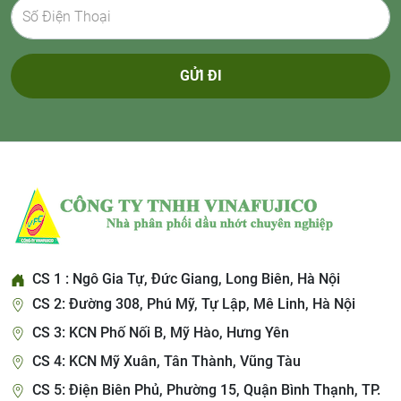
GỬI ĐI
CS 1 : Ngô Gia Tự, Đức Giang, Long Biên, Hà Nội
CS 2: Đường 308, Phú Mỹ, Tự Lập, Mê Linh, Hà Nội
CS 3: KCN Phố Nối B, Mỹ Hào, Hưng Yên
CS 4: KCN Mỹ Xuân, Tân Thành, Vũng Tàu
CS 5: Điện Biên Phủ, Phường 15, Quận Bình Thạnh, TP.