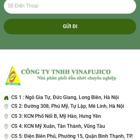
GỬI ĐI
CS 1 : Ngô Gia Tự, Đức Giang, Long Biên, Hà Nội
CS 2: Đường 308, Phú Mỹ, Tự Lập, Mê Linh, Hà Nội
CS 3: KCN Phố Nối B, Mỹ Hào, Hưng Yên
CS 4: KCN Mỹ Xuân, Tân Thành, Vũng Tàu
CS 5: Điện Biên Phủ, Phường 15, Quận Bình Thạnh, TP.