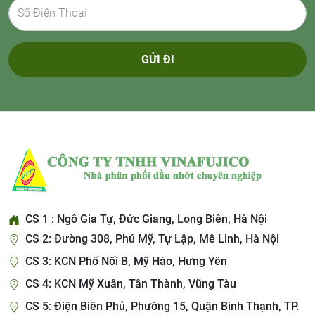
GỬI ĐI
CS 1 : Ngô Gia Tự, Đức Giang, Long Biên, Hà Nội
CS 2: Đường 308, Phú Mỹ, Tự Lập, Mê Linh, Hà Nội
CS 3: KCN Phố Nối B, Mỹ Hào, Hưng Yên
CS 4: KCN Mỹ Xuân, Tân Thành, Vũng Tàu
CS 5: Điện Biên Phủ, Phường 15, Quận Bình Thạnh, TP.