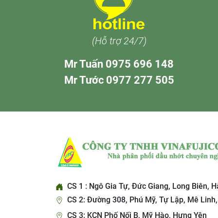
(Hỗ trợ 24/7)
Mr Tuấn 0975 696 148
Mr Tước 0977 277 505
CS 1 : Ngô Gia Tự, Đức Giang, Long Biên, H
CS 2: Đường 308, Phú Mỹ, Tự Lập, Mê Linh,
CS 3: KCN Phố Nối B, Mỹ Hào, Hưng Yên