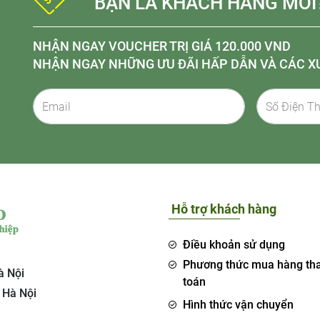
BẠN LÀ KHÁCH HÀNG MỚI
NHẬN NGAY VOUCHER TRỊ GIÁ 120.000 VND
NHẬN NGAY NHỮNG ƯU ĐÃI HẤP DẪN VÀ CÁC X
Hỗ trợ khách hàng
Điều khoản sử dụng
Phương thức mua hàng th
à Nội
toán
 Hà Nội
Hình thức vận chuyển