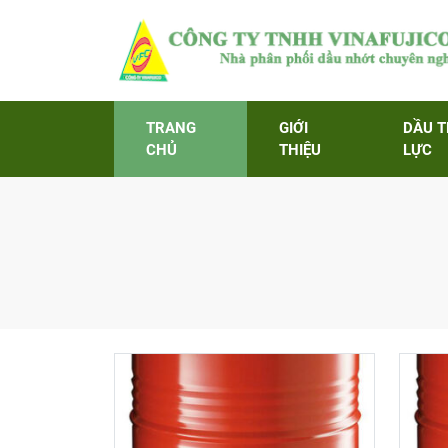
TRANG
GIỚI
DẦU 
CHỦ
THIỆU
LỰC