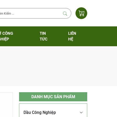
Ỡ CÔNG
TIN
LIÊN
HIỆP
TỨC
HỆ
DANH MỤC SẢN PHẨM
Dầu Công Nghiệp