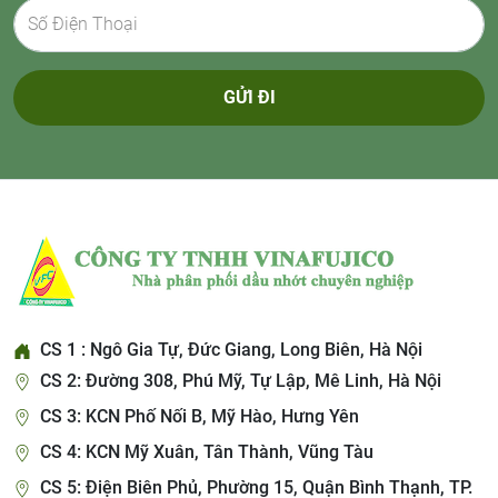
GỬI ĐI
CS 1 : Ngô Gia Tự, Đức Giang, Long Biên, Hà Nội
CS 2: Đường 308, Phú Mỹ, Tự Lập, Mê Linh, Hà Nội
CS 3: KCN Phố Nối B, Mỹ Hào, Hưng Yên
CS 4: KCN Mỹ Xuân, Tân Thành, Vũng Tàu
CS 5: Điện Biên Phủ, Phường 15, Quận Bình Thạnh, TP.