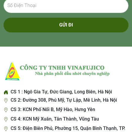
GỬI ĐI
CS 1 : Ngô Gia Tự, Đức Giang, Long Biên, Hà Nội
CS 2: Đường 308, Phú Mỹ, Tự Lập, Mê Linh, Hà Nội
CS 3: KCN Phố Nối B, Mỹ Hào, Hưng Yên
CS 4: KCN Mỹ Xuân, Tân Thành, Vũng Tàu
CS 5: Điện Biên Phủ, Phường 15, Quận Bình Thạnh, TP.