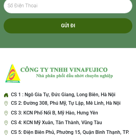
GỬI ĐI
CS 1 : Ngô Gia Tự, Đức Giang, Long Biên, Hà Nội
CS 2: Đường 308, Phú Mỹ, Tự Lập, Mê Linh, Hà Nội
CS 3: KCN Phố Nối B, Mỹ Hào, Hưng Yên
CS 4: KCN Mỹ Xuân, Tân Thành, Vũng Tàu
CS 5: Điện Biên Phủ, Phường 15, Quận Bình Thạnh, TP.