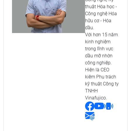
thuật Hóa học -
Công nghệ Hóa
hữu cơ - Hóa
dầu.
Với hơn 15 năm
kinh nghiệm
trong lĩnh vực
dầu mỡ nhờn
công nghiệp.
Hiện là CEO
kiêm Phụ trách
kỹ thuật Công ty
TNHH
Vinafujico.