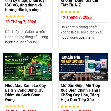
tính kỹ thuật, phân loại
Không? Đánh Giá Chi
ISO VG, ứng dụng và
Tiết Từ A-Z
hướng dẫn lựa chọn
19 Tháng 7, 2026
20 Tháng 7, 2026
Dầu nhớt Mekong có tốt
Dầu thủy lực Caltex là một
không là câu hỏi được nhiều
trong những dòng dầu công
người dùng quan tâm..
nghiệp được sử dụng..
Nhớt Màu Xanh Lá Cây
Mỡ Dẫn Điện, Mỡ Tiếp
Là Gì? Công Dụng, Ưu
Xúc Điện Chính Hãng |
Điểm Và Cách Chọn
Chống Oxy Hóa, Tăng
Đúng
Hiệu Quả Tiếp Xúc