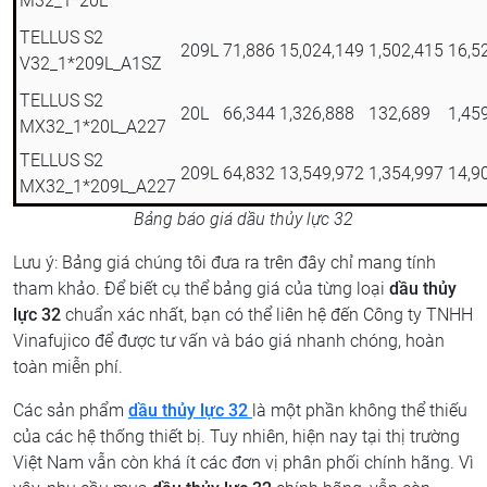
M32_1*20L
TELLUS S2
209L
71,886
15,024,149
1,502,415
16,5
V32_1*209L_A1SZ
TELLUS S2
20L
66,344
1,326,888
132,689
1,45
MX32_1*20L_A227
TELLUS S2
209L
64,832
13,549,972
1,354,997
14,9
MX32_1*209L_A227
Bảng báo giá dầu thủy lực 32
Lưu ý: Bảng giá chúng tôi đưa ra trên đây chỉ mang tính
tham khảo. Để biết cụ thể bảng giá của từng loại
dầu thủy
lực 32
chuẩn xác nhất, bạn có thể liên hệ đến Công ty TNHH
Vinafujico để được tư vấn và báo giá nhanh chóng, hoàn
toàn miễn phí.
Các sản phẩm
dầu thủy lực 32
là một phần không thể thiếu
của các hệ thống thiết bị. Tuy nhiên, hiện nay tại thị trường
Việt Nam vẫn còn khá ít các đơn vị phân phối chính hãng. Vì