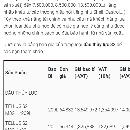
sản xuất) đến 7.500.000, 8.500.000, 13.500.000…(Hàng
nhập khẩu từ các thương hiệu nổi tiếng như Shell, Castrol… ).
Tùy theo khả năng tài chính và nhu cầu mà khách hàng lựa
chọn loại dầu phù hợp để có mức giá hợp lý cũng như được
hưởng những chính sách ưu đãi, bảo hành từ nhà sản xuất.
Dưới đây là bảng báo giá của từng loại
dầu thủy lực 32
để
các bạn tham khảo.
Bao
Đơn
Giá bao bì
VAT
Giá b
Sản Phẩm
Bì
giá
(-VAT)
(10%)
(+VA
DẦU THỦY LỰC
TELLUS S2
209L
64,832
13,549,972
1,354,997
14,9
M32_1*209L
TELLUS S2
20L
66,344
1,326,888
132,689
1,54