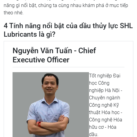
năng gì nổi bật, chúng ta cùng nhau khám phá ở mục tiếp
theo nhé.
4 Tính năng nổi bật của dầu thủy lực SHL
Lubricants là gì?
Nguyễn Văn Tuấn - Chief
Executive Officer
Tốt nghiệp Đại
học Công
nghiệp Hà Nội -
Chuyên ngành
Công nghệ Kỹ
thuật Hóa học -
Công nghệ Hóa
hữu cơ - Hóa
dầu.