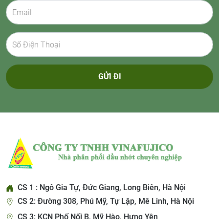
GỬI ĐI
CS 1 : Ngô Gia Tự, Đức Giang, Long Biên, Hà Nội
CS 2: Đường 308, Phú Mỹ, Tự Lập, Mê Linh, Hà Nội
CS 3: KCN Phố Nối B, Mỹ Hào, Hưng Yên