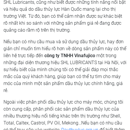
SHL Lubricants, cũng như biết được những tính năng nổi bật
và hiệu quả do dầu thủy lực Hàn Quốc mang lại cho thị
trường Việt. Từ đó, bạn có thể cảm nhận được sự khác biệt
rõ nhất khi so sánh với những sản phẩm giá rẻ đang được
quảng cáo rầm rộ trên thị trường.
Nếu bạn có nhu cầu mua và sử dụng dầu thủy lực, hay đơn
giản chỉ muốn tìm hiểu rõ hơn về dòng sản phẩm này có thể
liên hệ trực tiếp đến
công ty TNHH Vinafujico
một trong
những đại diện thương hiệu SHL LUBRICANTS tại Hà Nội, với
sự hiểu biết của mình chúng tôi có thể giải đáp mọi thắc
mắc của quý khách hàng, giúp bạn có thể tự tìm cho máy
móc của mình một sản phẩm dầu thủy lực chính hãng, giá
rẻ.
Ngoài việc phân phối dầu thủy lực cho máy móc, chúng tôi
còn cung cấp, phân phối các sản phẩm dầu thủy lực của
nhiều thương hiệu nổi tiếng khác trên thị trường như Shell,
Total, Caltex, Castrol, PV Oil, Mekong…Nếu bạn có nhu cầu
có thể truy cập vào website:
Dauthuyluc.org.vn
để biết thêm