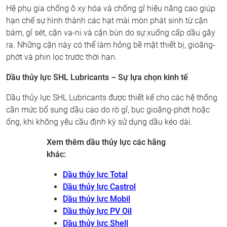
Hệ phụ gia chống ô xy hóa và chống gỉ hiệu năng cao giúp
hạn chế sự hình thành các hạt mài mòn phát sinh từ cặn
bám, gỉ sét, cặn va-ni và cặn bùn do sự xuống cấp dầu gây
ra. Những cặn này có thể làm hỏng bề mặt thiết bị, gioăng-
phớt và phin lọc trước thời hạn.
Dầu thủy lực SHL Lubricants – Sự lựa chọn kinh tế
Dầu thủy lực SHL Lubricants được thiết kế cho các hệ thống
cần mức bổ sung dầu cao do rò gỉ, bục gioăng-phớt hoặc
ống, khi không yêu cầu định kỳ sử dụng dầu kéo dài.
Xem thêm dầu thủy lực các hãng
khác:
Dầu thủy lực Total
Dầu thủy lực Castrol
Dầu thủy lực Mobil
Dầu thủy lực PV Oil
Dầu thủy lực Shell