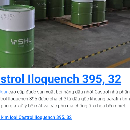
astrol Iloquench 395, 32
 loại
cao cấp được sản xuất bởi hãng dầu nhớt Castrol nhà phân
trol Iloquench 395 được pha chế từ dầu gốc khoáng parafin tin
 phụ gia xử lý bề mặt và các phụ gia chống ô-xi hóa bền nhiệt.
 kim loại Castrol Iloquench 395, 32