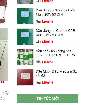
Giá:
Liên hệ
Dầu động cơ Castrol CRB
Multi 20W-50 CI-4
Giá:
Liên hệ
Dầu động cơ Castrol CRB
Multi 15W-40 CI-4
Giá:
Liên hệ
Dầu cắt kính không pha
nước SHL FOUNTCUT 2G
Giá:
Liên hệ
Dầu Mobil DTE Medium 32,
46, 68
Giá:
Liên hệ
o thấy
nào
TIN TỨC MỚI