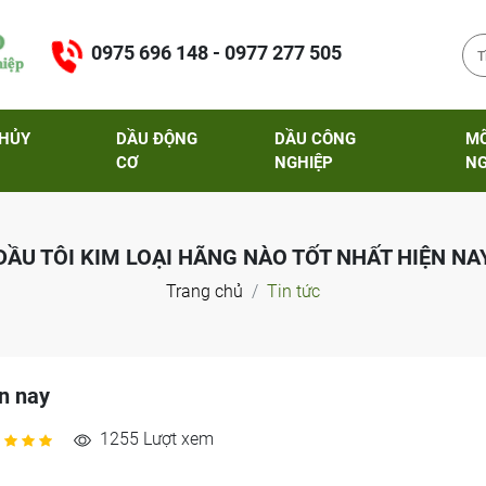
0975 696 148 - 0977 277 505
THỦY
DẦU ĐỘNG
DẦU CÔNG
M
CƠ
NGHIỆP
NG
DẦU TÔI KIM LOẠI HÃNG NÀO TỐT NHẤT HIỆN NA
Trang chủ
Tin tức
ện nay
1255 Lượt xem