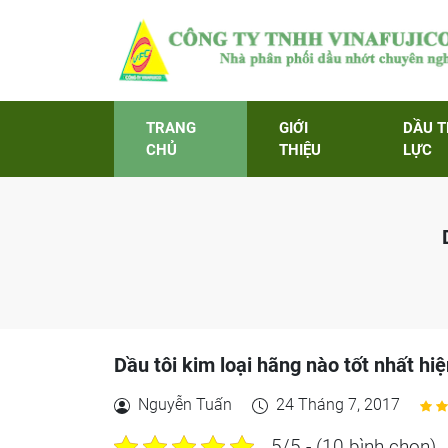
TRANG
GIỚI
DẦU 
CHỦ
THIỆU
LỰC
Dầu tôi kim loại hãng nào tốt nhất hi
Nguyễn Tuấn
24 Tháng 7, 2017
5/5 - (10 bình chọn)