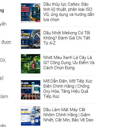
Dầu thủy lực Caltex: Đặc
tính kỹ thuật, phân loại ISO
ng
VG, ứng dụng và hướng dẫn
lựa chọn
uyển
Dầu Nhớt Mekong Có Tốt
Không? Đánh Giá Chi Tiết
y được
Từ A-Z
Nhớt Màu Xanh Lá Cây Là
Oil,
Gì? Công Dụng, Ưu Điểm Và
Cách Chọn Đúng
kĩ
Mỡ Dẫn Điện, Mỡ Tiếp Xúc
Điện Chính Hãng | Chống
Oxy Hóa, Tăng Hiệu Quả
n làm
Tiếp Xúc
Dầu Làm Mát Máy Cắt
Nhôm Chính Hãng | Giảm
Nhiệt, Cắt Mịn, Bảo Vệ Dao
ghẽn