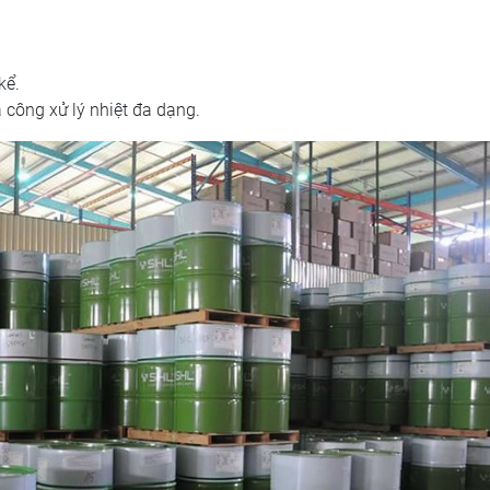
kể.
công xử lý nhiệt đa dạng.