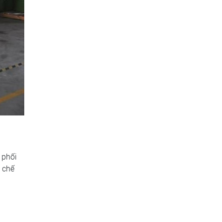
 phối
h chế