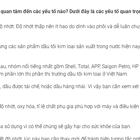
 quan tâm đến các yếu tố nào? Dưới đây là các yếu tố quan trọ
 nhớt: Độ nhớt thấp nên ít hao do dính vào phôi và dễ luân ch
ưng các sản phẩm dầu tôi kim loại sản xuất trong nước hiện na
u, nhóm nổi tiếng nhất gồm Shell, Total, APP, Saigon Petro, HP 
 phần lớn thị phần thị trường dầu tôi kim loại ở Việt Nam.
 dầu được tái chế, hoặc dầu hàng nhái. Vì vậy bạn cần xem xét 
độ nhớt, oxy hóa, tỉ lệ chất phụ gia phù hợp với máy và điều kiệ
a sử dụng vì có thể chúng sẽ gây hại cho sức khỏe của bạn.
ết độ nhớt, lúc này bạn cần thay mới để tránh hiện tượng tắc n