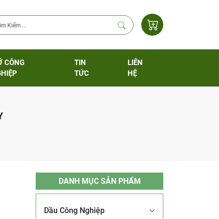
Ỡ CÔNG
TIN
LIÊN
HIỆP
TỨC
HỆ
Y
DANH MỤC SẢN PHẨM
Dầu Công Nghiệp