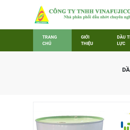
TRANG
GIỚI
DẦU 
CHỦ
THIỆU
LỰC
DẦ