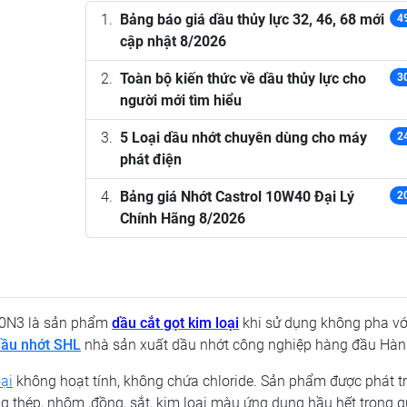
Bảng báo giá dầu thủy lực 32, 46, 68 mới
4
cập nhật 8/2026
Toàn bộ kiến thức về dầu thủy lực cho
3
người mới tìm hiểu
5 Loại dầu nhớt chuyên dùng cho máy
2
phát điện
Bảng giá Nhớt Castrol 10W40 Đại Lý
2
Chính Hãng 8/2026
N3 là sản phẩm
dầu cắt gọt kim loại
khi sử dụng không pha vớ
dầu nhớt SHL
nhà sản xuất dầu nhớt công nghiệp hàng đầu Hàn
ại
không hoạt tính, không chứa chloride. Sản phẩm được phát tr
ng thép, nhôm ,đồng, sắt, kim loại màu ứng dụng hầu hết trong 