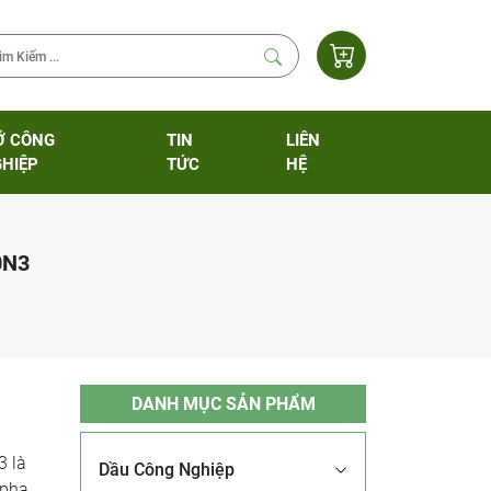
Ỡ CÔNG
TIN
LIÊN
HIỆP
TỨC
HỆ
0N3
DANH MỤC SẢN PHẨM
 là
Dầu Công Nghiệp
 pha