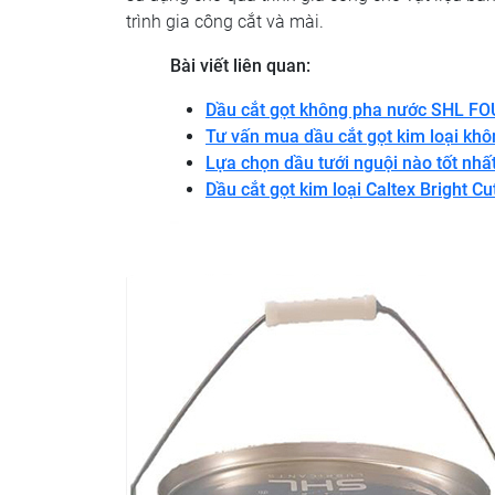
trình gia công cắt và mài.
Bài viết liên quan:
Dầu cắt gọt không pha nước SHL 
Tư vấn mua dầu cắt gọt kim loại khô
Lựa chọn dầu tưới nguội nào tốt nhấ
Dầu cắt gọt kim loại Caltex Bright C