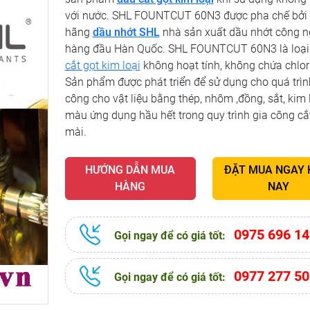
với nước. SHL FOUNTCUT 60N3 được pha chế bởi
hãng
dầu nhớt SHL
nhà sản xuất dầu nhớt công n
hàng đầu Hàn Quốc. SHL FOUNTCUT 60N3 là loạ
cắt gọt kim loại
không hoạt tính, không chứa chlor
Sản phẩm được phát triển để sử dụng cho quá trìn
công cho vật liệu bằng thép, nhôm ,đồng, sắt, kim 
màu ứng dụng hầu hết trong quy trình gia công cắ
mài.
HƯỚNG DẪN MUA
ĐẶT MUA NGAY
HÀNG
NAY
0975 696 14
Gọi ngay để có giá tốt:
0977 277 50
Gọi ngay để có giá tốt: