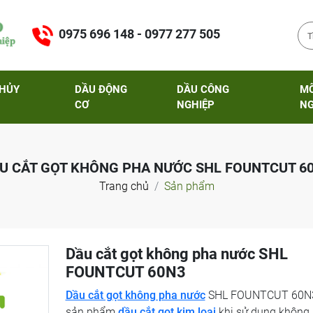
0975 696 148 - 0977 277 505
THỦY
DẦU ĐỘNG
DẦU CÔNG
M
CƠ
NGHIỆP
NG
U CẮT GỌT KHÔNG PHA NƯỚC SHL FOUNTCUT 6
Trang chủ
Sản phẩm
Dầu cắt gọt không pha nước SHL
FOUNTCUT 60N3
Dầu cắt gọt không pha nước
SHL FOUNTCUT 60N3
sản phẩm
dầu cắt gọt kim loại
khi sử dụng không