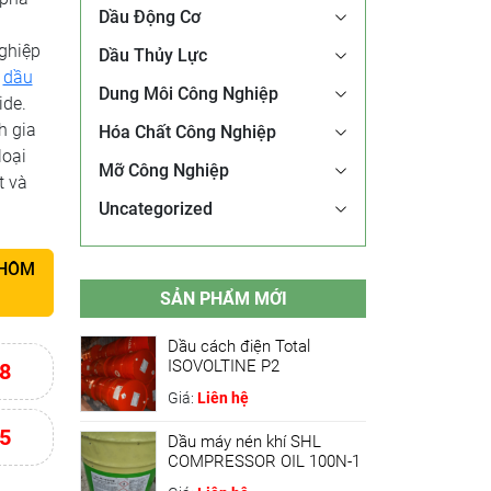
Dầu Động Cơ
ghiệp
Dầu Thủy Lực
i
dầu
Dung Môi Công Nghiệp
ide.
h gia
Hóa Chất Công Nghiệp
loại
Mỡ Công Nghiệp
t và
Uncategorized
 HÔM
SẢN PHẨM MỚI
Dầu cách điện Total
ISOVOLTINE P2
8
Giá:
Liên hệ
5
Dầu máy nén khí SHL
COMPRESSOR OIL 100N-1