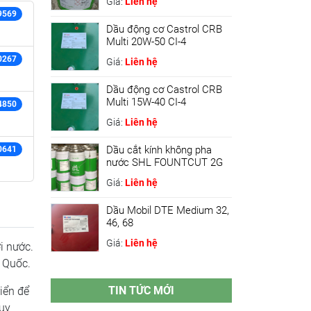
Giá:
Liên hệ
9569
Dầu động cơ Castrol CRB
Multi 20W-50 CI-4
0267
Giá:
Liên hệ
Dầu động cơ Castrol CRB
Multi 15W-40 CI-4
4850
Giá:
Liên hệ
Dầu cắt kính không pha
0641
nước SHL FOUNTCUT 2G
Giá:
Liên hệ
Dầu Mobil DTE Medium 32,
46, 68
Giá:
Liên hệ
i nước.
 Quốc.
TIN TỨC MỚI
iển để
quy