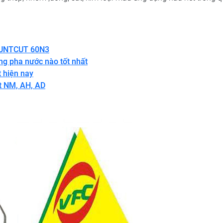
FOUNTCUT 60N3
ng pha nước nào tốt nhất
t hiện nay
ut NM, AH, AD