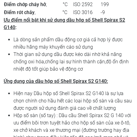
Điểm chớp cháy hở
, °C
ISO 2592
199
Điểm rót chảy
, °C
ISO 3016
-9
Ưu điểm nổi bật khi sử dụng dầu hộp số Shell Spirax S2
G140
:
Là dòng sản phẩm dầu động cơ giá cả hợp lý được
nhiều hãng máy khuyến cáo sử dụng
Thời gian sử dụng dầu được kéo dài nhờ khả năng
chống oxi hóa,chống lại sự hình thành cặn,độ ổn định
nhiệt độ tốt giúp bảo vệ động cơ
Ứng dụng của dầu hộp số Shell Spirax S2 G140:
Hiện nay Dầu hộp số Shell Spirax S2 G140 là sự lựa
chọn chính cho hầu hết các loại hộp số sàn và cầu sau
được người sử dụng đánh giá cao về chất lượng
Hộp số sàn (số tay) : Dầu cầu Shell Spirax S2 G 140 với
ưu điểm bôi trơn tuyệt hảo cho hộp số sàn của xe ô-tô,
xe chở khách và xe thương mại (đường trường hay địa