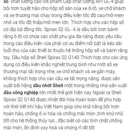
số
chất lượng cao với phẩm Cấp chất lượng API GL-4 giúp
bôi trơn tuyệt hảo cho hộp số sàn của xe ô-tô, xe chở khách
và xe thương mại chạy trong điều kiện tốc độ cao/mô-men
nhỏ và tốc độ thấp/mô men lớn. Thích hợp cho các hộp số
có lắp bộ đồng tốc. Spirax S2 GL- 4 là dầu bôi trơn bánh
răng ô tô có chứa các chất phụ gia đa năng được yêu cầu
trong các điều kiện vừa phải có ưu điểm nổi bật là kéo dài
tuổi thọ của các thiết bị thuộc hệ thống hộp số và bánh răng
tay. Dầu hộp số Shell Spirax S2 G140 Thích hợp cho các ứng
dụng có điều kiện khắc nghiệt trung bình như một số xe
thương mại tải trọng nhẹ, xe chở khách và xe gắn máy,
không thích hợp cho các cầu xe tải trọng nặng. được sản
xuất bởi hãng
dầu nhớt Shell
một trong những nhà sản xuất
dầu công nghiệp
lớn nhất thế giới hiện nay Ngoài ra Shell
Spirax S2 G140 được nhiệt đới hóa hoàn toàn để phù hợp
với thời tiết khí hậu Việt Nam giúp cho khả năng bôi trơn
hoàn hảo, chống ô xi hóa và chống mài mòn ,tính khử nhũ
tốt cho hệ thống thủy lực , đặc biệt có các tính chất chống
mài mòn, ổn định oxy hoá và chóng rỉ rất tốt