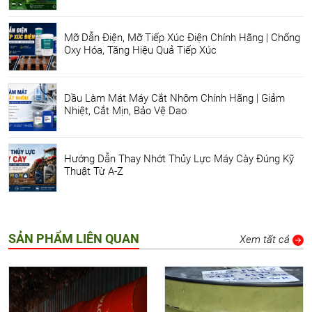
Mỡ Dẫn Điện, Mỡ Tiếp Xúc Điện Chính Hãng | Chống
Oxy Hóa, Tăng Hiệu Quả Tiếp Xúc
Dầu Làm Mát Máy Cắt Nhôm Chính Hãng | Giảm
Nhiệt, Cắt Mịn, Bảo Vệ Dao
Hướng Dẫn Thay Nhớt Thủy Lực Máy Cày Đúng Kỹ
Thuật Từ A-Z
SẢN PHẨM LIÊN QUAN
Xem tất cả