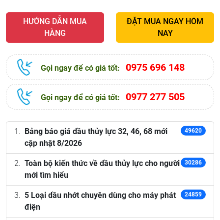
HƯỚNG DẪN MUA
ĐẶT MUA NGAY HÔM
HÀNG
NAY
0975 696 148
Gọi ngay để có giá tốt:
0977 277 505
Gọi ngay để có giá tốt:
Bảng báo giá dầu thủy lực 32, 46, 68 mới
49620
cập nhật 8/2026
Toàn bộ kiến thức về dầu thủy lực cho người
30286
mới tìm hiểu
5 Loại dầu nhớt chuyên dùng cho máy phát
24859
điện