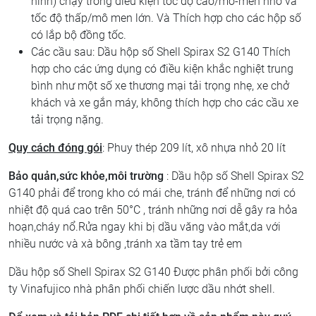
hình) chạy trong điều kiện tốc độ cao/mô-men nhỏ và
tốc độ thấp/mô men lớn. Và Thích hợp cho các hộp số
có lắp bộ đồng tốc.
Các cầu sau: Dầu hộp số Shell Spirax S2 G140 Thích
hợp cho các ứng dụng có điều kiện khắc nghiệt trung
bình như một số xe thương mại tải trọng nhẹ, xe chở
khách và xe gắn máy, không thích hợp cho các cầu xe
tải trọng nặng.
Quy cách đóng gói
: Phuy thép 209 lít, xô nhựa nhỏ 20 lít
Bảo quản,sức khỏe,môi trường
: Dầu hộp số Shell Spirax S2
G140 phải để trong kho có mái che, tránh để những nơi có
nhiệt độ quá cao trên 50°C , tránh những nơi dễ gây ra hỏa
hoạn,cháy nổ.Rửa ngay khi bị dầu văng vào mắt,da với
nhiều nước và xà bông ,tránh xa tầm tay trẻ em
Dầu hộp số Shell Spirax S2 G140 Được phân phối bởi công
ty Vinafujico nhà phân phối chiến lược dầu nhớt shell.