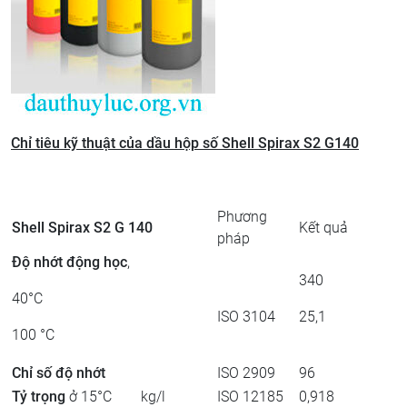
Chỉ tiêu kỹ thuật của dầu hộp số Shell Spirax S2 G140
Phương
Shell Spirax S2 G 140
Kết quả
pháp
Độ nhớt động học
,
340
40°C
ISO 3104
25,1
100 °C
Chỉ số độ nhớt
ISO 2909
96
Tỷ trọng
ở 15°C kg/l
ISO 12185
0,918