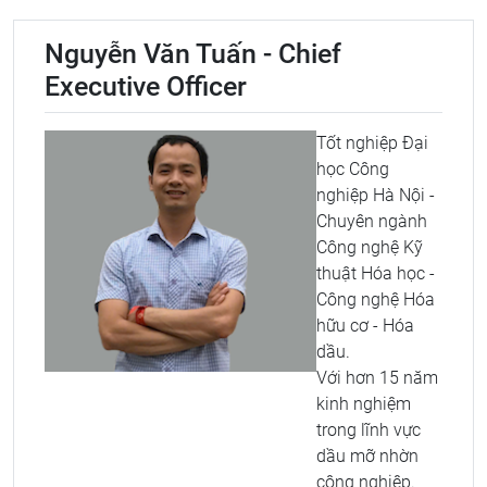
Nguyễn Văn Tuấn - Chief
Executive Officer
Tốt nghiệp Đại
học Công
nghiệp Hà Nội -
Chuyên ngành
Công nghệ Kỹ
thuật Hóa học -
Công nghệ Hóa
hữu cơ - Hóa
dầu.
Với hơn 15 năm
kinh nghiệm
trong lĩnh vực
dầu mỡ nhờn
công nghiệp.