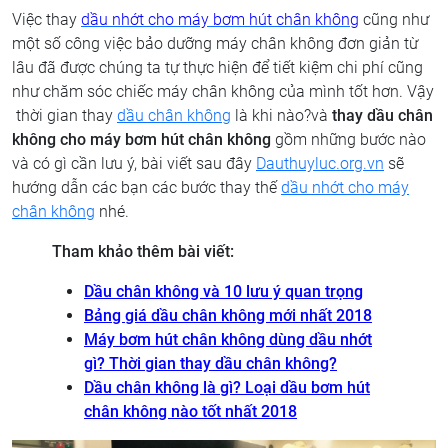
Việc thay
dầu nhớt cho máy bơm hút chân không
cũng như
một số công việc bảo dưỡng máy chân không đơn giản từ
lâu đã được chúng ta tự thực hiện để tiết kiệm chi phí cũng
như chăm sóc chiếc máy chân không của mình tốt hơn. Vậy
thời gian thay
dầu chân không
là khi nào?và
thay dầu chân
không cho máy bơm hút chân không
gồm những bước nào
và có gì cần lưu ý, bài viết sau đây
Dauthuyluc.org.vn
sẽ
hướng dẫn các bạn các bước thay thế
dầu nhớt cho máy
chân không
nhé.
Tham khảo thêm bài viết:
Dầu chân không và 10 lưu ý quan trọng
Bảng giá dầu chân không mới nhất 2018
Máy bơm hút chân không dùng dầu nhớt
gì? Thời gian thay dầu chân không?
Dầu chân không là gì? Loại dầu bơm hút
chân không nào tốt nhất 2018