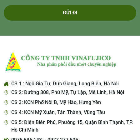
GỬI ĐI
CS 1 : Ngô Gia Tự, Đức Giang, Long Biên, Hà Nội
CS 2: Đường 308, Phú Mỹ, Tự Lập, Mê Linh, Hà Nội
CS 3: KCN Phố Nối B, Mỹ Hào, Hưng Yên
CS 4: KCN Mỹ Xuân, Tân Thành, Vũng Tàu
CS 5: Điện Biên Phủ, Phường 15, Quận Bình Thạnh, TP.
Hồ Chí Minh
0975 696 148 – 0977 277 505