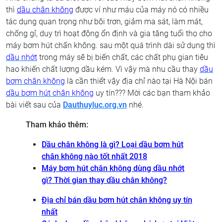
thì
dầu chân không
được ví như máu của máy nó có nhiều
tác dụng quan trọng như bôi trơn, giảm ma sát, làm mát,
chống gỉ, duy trì hoạt động ổn định và gia tăng tuổi thọ cho
máy bơm hút chấn không. sau một quá trình dài sử dụng thì
dầu nhớt
trong máy sẽ bị biến chất, các chất phụ gian tiêu
hao khiến chất lượng dầu kém. Vì vậy mà nhu cầu thay
dầu
bơm chân không
là cần thiết vậy địa chỉ nào tại Hà Nội bán
dầu bơm hút chân không
uy tín??? Mời các bạn tham khảo
bài viết sau của
Dauthuyluc.org.vn
nhé.
Tham khảo thêm:
Dầu chân không là gì? Loại dầu bơm hút
chân không nào tốt nhất 2018
Máy bơm hút chân không dùng dầu nhớt
gì? Thời gian thay dầu chân không?
Địa chỉ bán dầu bơm hút chân không uy tín
nhất