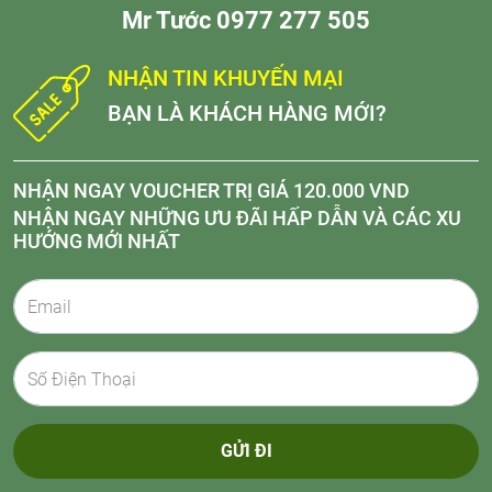
Mr Tước 0977 277 505
NHẬN TIN KHUYẾN MẠI
BẠN LÀ KHÁCH HÀNG MỚI?
NHẬN NGAY VOUCHER TRỊ GIÁ 120.000 VND
NHẬN NGAY NHỮNG ƯU ĐÃI HẤP DẪN VÀ CÁC XU
HƯỚNG MỚI NHẤT
GỬI ĐI