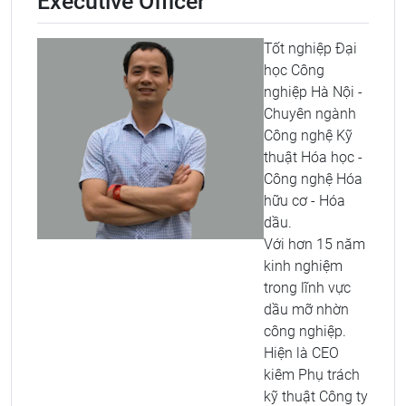
Executive Officer
Tốt nghiệp Đại
học Công
nghiệp Hà Nội -
Chuyên ngành
Công nghệ Kỹ
thuật Hóa học -
Công nghệ Hóa
hữu cơ - Hóa
dầu.
Với hơn 15 năm
kinh nghiệm
trong lĩnh vực
dầu mỡ nhờn
công nghiệp.
Hiện là CEO
kiêm Phụ trách
kỹ thuật Công ty