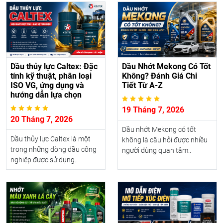
Dầu thủy lực Caltex: Đặc
Dầu Nhớt Mekong Có Tốt
tính kỹ thuật, phân loại
Không? Đánh Giá Chi
ISO VG, ứng dụng và
Tiết Từ A-Z
hướng dẫn lựa chọn
19 Tháng 7, 2026
20 Tháng 7, 2026
Dầu nhớt Mekong có tốt
Dầu thủy lực Caltex là một
không là câu hỏi được nhiều
trong những dòng dầu công
người dùng quan tâm..
nghiệp được sử dụng..