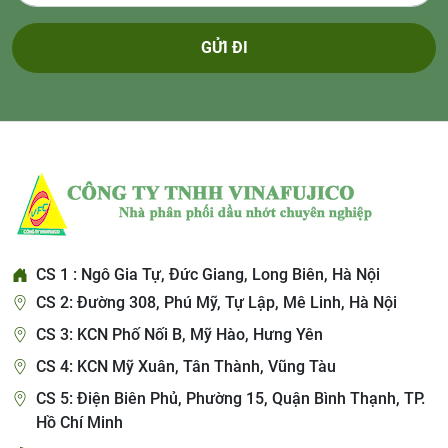
GỬI ĐI
CS 1 : Ngô Gia Tự, Đức Giang, Long Biên, Hà Nội
CS 2: Đường 308, Phú Mỹ, Tự Lập, Mê Linh, Hà Nội
CS 3: KCN Phố Nối B, Mỹ Hào, Hưng Yên
CS 4: KCN Mỹ Xuân, Tân Thành, Vũng Tàu
CS 5: Điện Biên Phủ, Phường 15, Quận Bình Thạnh, TP.
Hồ Chí Minh