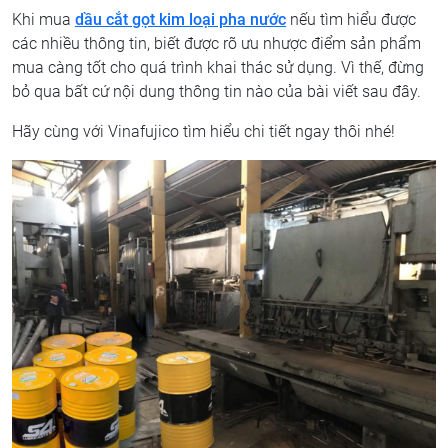
Khi mua
dầu cắt gọt kim loại pha nước
nếu tìm hiểu được
các nhiều thông tin, biết được rõ ưu nhược điểm sản phẩm
mua càng tốt cho quá trình khai thác sử dụng. Vì thế, đừng
bỏ qua bất cứ nội dung thông tin nào của bài viết sau đây.
Hãy cùng với Vinafujico tìm hiểu chi tiết ngay thôi nhé!