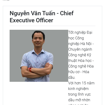
Nguyễn Văn Tuấn - Chief
Executive Officer
Tốt nghiệp Đại
học Công
nghiệp Hà Nội -
Chuyên ngành
Công nghệ Kỹ
thuật Hóa học -
Công nghệ Hóa
hữu cơ - Hóa
dầu.
Với hơn 15 năm
kinh nghiệm
trong lĩnh vực
dầu mỡ nhờn