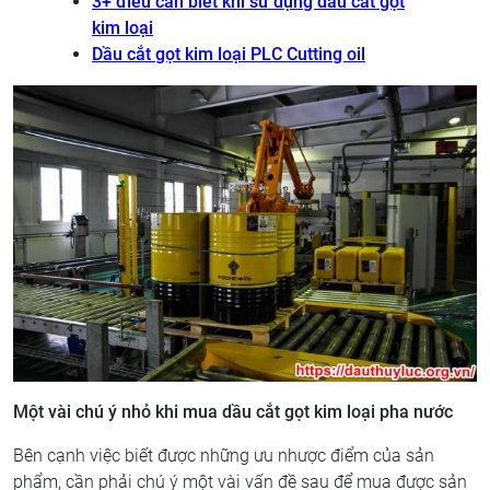
3+ điều cần biết khi sử dụng dầu cắt gọt
kim loại
Dầu cắt gọt kim loại PLC Cutting oil
Một vài chú ý nhỏ khi mua dầu cắt gọt kim loại pha nước
Bên cạnh việc biết được những ưu nhược điểm của sản
phẩm, cần phải chú ý một vài vấn đề sau để mua được sản