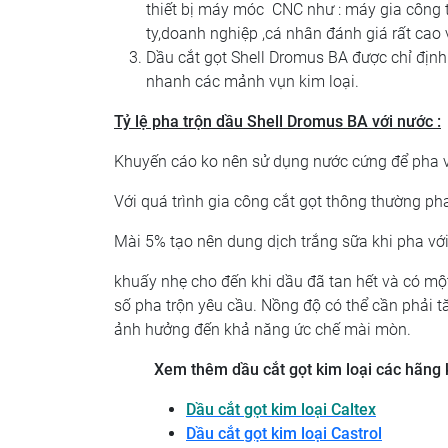
thiết bị máy móc CNC như : máy gia công
ty,doanh nghiệp ,cá nhân đánh giá rất cao 
Dầu cắt gọt Shell Dromus BA được chỉ địn
nhanh các mảnh vụn kim loại.
Tỷ lệ pha trộn dầu
Shell Dromus BA
với nước :
Khuyến cáo ko nên sử dụng nước cứng để pha v
Với quá trình gia công cắt gọt thông thường pha
Mài 5% tạo nên dung dịch trắng sữa khi pha vớ
khuấy nhẹ cho đến khi dầu đã tan hết và có m
số pha trộn yêu cầu. Nồng độ có thể cần phải t
ảnh hưởng đến khả năng ức chế mài mòn.
Xem thêm dầu cắt gọt kim loại các hãng 
Dầu cắt gọt kim loại Caltex
Dầu cắt gọt kim loại Castrol