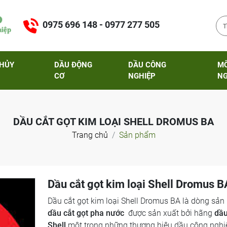
0975 696 148 - 0977 277 505
THỦY
DẦU ĐỘNG
DẦU CÔNG
M
CƠ
NGHIỆP
NG
DẦU CẮT GỌT KIM LOẠI SHELL DROMUS BA
Trang chủ
Sản phẩm
Dầu cắt gọt kim loại Shell Dromus B
Dầu cắt gọt kim loại Shell Dromus BA là dòng sả
dầu cắt gọt pha nước
được sản xuất bởi hãng
dầu
Shell
một trong những thương hiệu dầu công nghi