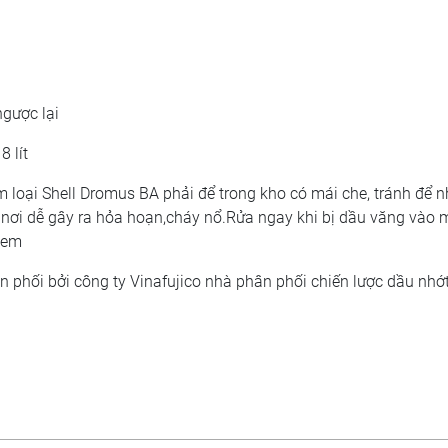
gược lại
8 lít
im loại Shell Dromus BA phải để trong kho có mái che, tránh để 
g nơi dễ gây ra hỏa hoạn,cháy nổ.Rửa ngay khi bị dầu văng vào 
ẻ em
 phối bởi công ty Vinafujico nhà phân phối chiến lược dầu nhớt