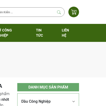
Ỡ CÔNG
TIN
LIÊN
HIỆP
TỨC
HỆ
A
DANH MỤC SẢN PHẨM
n phẩm
 nhớt
Dầu Công Nghiệp
ệp