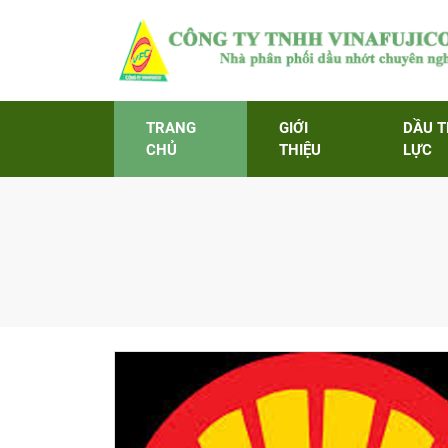
TRANG
GIỚI
DẦU 
CHỦ
THIỆU
LỰC