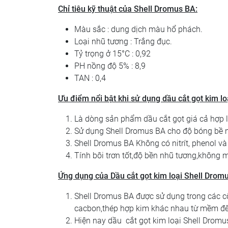
Chỉ tiêu kỹ thuật của Shell Dromus BA:
Màu sắc : dung dịch màu hổ phách.
Loại nhũ tương : Trắng đục.
Tỷ trọng ở 15°C : 0,92
PH nồng độ 5% : 8,9
TAN : 0,4
Ưu điểm nổi bật khi sử dụng dầu cắt gọt kim l
Là dòng sản phẩm dầu cắt gọt giá cả hợp
Sử dụng Shell Dromus BA cho độ bóng bề m
Shell Dromus BA Không có nitrít, phenol và
Tính bôi trơn tốt,độ bền nhũ tương,không 
Ứng dụng của Dầu cắt gọt kim loại
Shell Drom
Shell Dromus BA được sử dụng trong các cô
cacbon,thép hợp kim khác nhau từ mềm đến 
Hiện nay dầu cắt gọt kim loại Shell Dromus