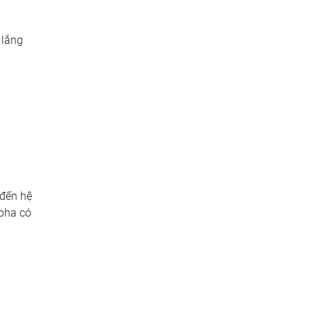
 lắng
 đến hệ
 pha có