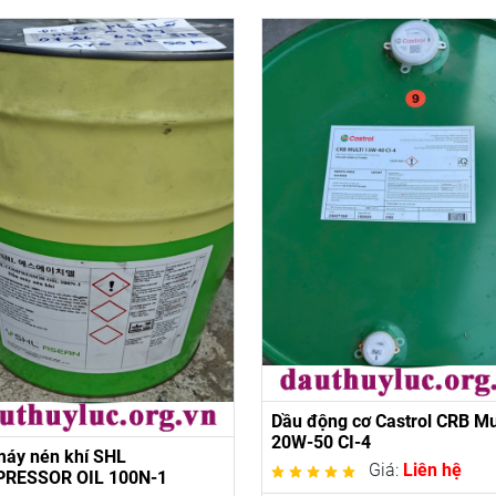
Dầu động cơ Castrol CRB Mu
20W-50 CI-4
máy nén khí SHL
Giá:
Liên hệ
RESSOR OIL 100N-1