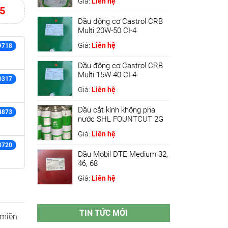
Giá:
Liên hệ
5
Dầu động cơ Castrol CRB
Multi 20W-50 CI-4
Giá:
Liên hệ
9718
Dầu động cơ Castrol CRB
Multi 15W-40 CI-4
0317
Giá:
Liên hệ
Dầu cắt kính không pha
4873
nước SHL FOUNTCUT 2G
Giá:
Liên hệ
0720
Dầu Mobil DTE Medium 32,
46, 68
Giá:
Liên hệ
TIN TỨC MỚI
 miền