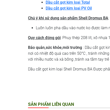
Dầu cắt gọt kim loại Total
Dầu cắt gọt kim loại PV Oil
Chú ý khi sử dụng sản phẩm
Shell Dromus BA
:
Luôn luôn pha dầu vào nước ko được làm n
Quy cách đóng gói
: Phuy thép 208 lít, xô nhựa 1
Bảo quản,sức khỏe,môi trường
: Dầu cắt gọt k
nơi có nhiệt độ quá cao trên 50°C , tránh nhữn
với nhiều nước và xà bông ,tránh xa tầm tay tr
Dầu cắt gọt kim loại Shell Dromus BA Được phân
SẢN PHẨM LIÊN QUAN