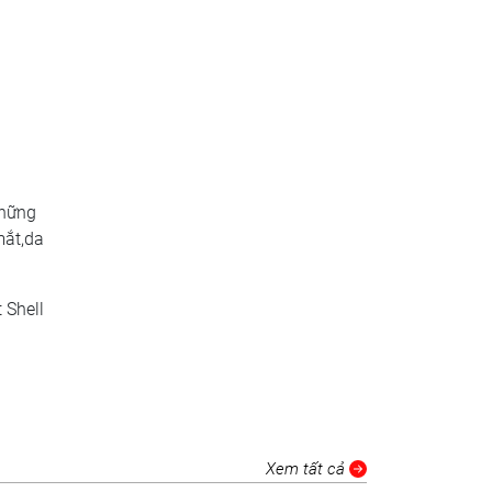
những
mắt,da
 Shell
Xem tất cả