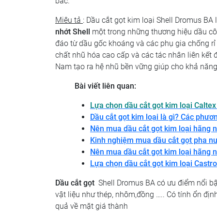
bắc.
Miêu tả
: Dầu cắt gọt kim loại Shell Dromus B
nhớt Shell
một trong những thương hiệu dầu côn
đáo từ dầu gốc khoáng và các phụ gia chống rỉ 
chất nhũ hóa cao cấp và các tác nhân liên kết đ
Nam tạo ra hệ nhũ bền vững giúp cho khả năng
Bài viết liên quan:
Lựa chọn dầu cắt gọt kim loại Caltex 
Dầu cắt gọt kim loại là gì? Các phươ
Nên mua dầu cắt gọt kim loại hãng n
Kinh nghiệm mua dầu cắt gọt pha n
Nên mua dầu cắt gọt kim loại hãng n
Lựa chọn dầu cắt gọt kim loại Castro
Dầu cắt gọt
Shell Dromus BA có ưu điểm nổi bật
vật liệu như thép, nhôm,đồng ….. Có tính ổn đị
quả về mặt giá thành