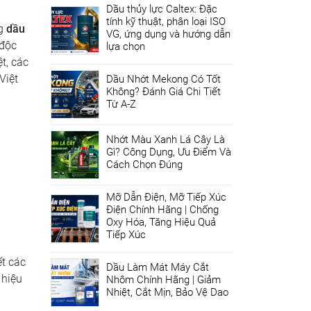
Dầu thủy lực Caltex: Đặc
tính kỹ thuật, phân loại ISO
ng
dầu
VG, ứng dụng và hướng dẫn
 độc
lựa chọn
t, các
Việt
Dầu Nhớt Mekong Có Tốt
Không? Đánh Giá Chi Tiết
Từ A-Z
Nhớt Màu Xanh Lá Cây Là
Gì? Công Dụng, Ưu Điểm Và
Cách Chọn Đúng
Mỡ Dẫn Điện, Mỡ Tiếp Xúc
Điện Chính Hãng | Chống
Oxy Hóa, Tăng Hiệu Quả
Tiếp Xúc
ết các
Dầu Làm Mát Máy Cắt
 hiệu
Nhôm Chính Hãng | Giảm
Nhiệt, Cắt Mịn, Bảo Vệ Dao