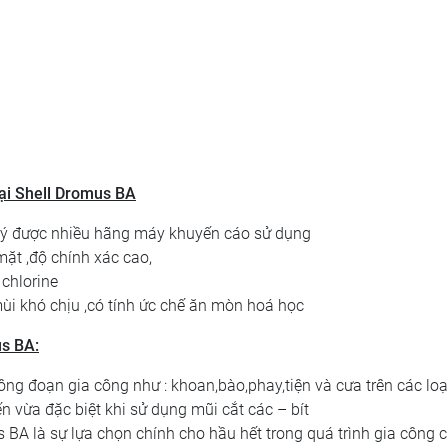
oại
Shell Dromus BA
 lý được nhiều hãng máy khuyến cáo sử dụng
ặt ,độ chính xác cao,
 chlorine
mùi khó chịu ,có tính ức chế ăn mòn hoá học
us BA
:
ng đoạn gia công như : khoan,bào,phay,tiện và cưa trên các loạ
vừa đặc biệt khi sử dụng mũi cắt các – bít
 BA là sự lựa chọn chính cho hầu hết trong quá trình gia công 