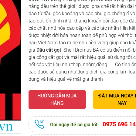
hàng đầu trên thế giới , được pha chế rất hiện đại
đáo từ dầu gốc khoáng và các phụ gia chống rỉ v
tạo bọt, ổn định nhũ, kháng khuẩn bởi dầu gốc đặc
các chất nhũ hóa cao cấp và các tác nhân liên kết
được nhiệt đới hóa hoàn toàn để phù hợp với thời t
hậu Việt Nam tạo ra hệ nhũ bền vững giúp cho kh
gia
Dầu cắt gọt
Shell Dromus BA có ưu điểm nổi b
gia công cắt gọt và mài rất hiệu quả, sử dụng tốt 
hết các vật liệu như thép, nhôm,đồng ….. Có tính ổ
cao được sử dụng như dung dịch gia công kim loạ
dụng và hiệu quả về mặt giá thành
HƯỚNG DẪN MUA
ĐẶT MUA NGAY
HÀNG
NAY
0975 696 14
Gọi ngay để có giá tốt: