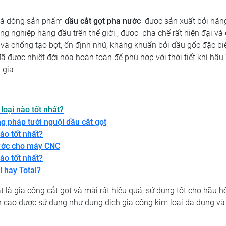
A là dòng sản phẩm
dầu cắt gọt pha nước
được sản xuất bởi hã
g nghiệp hàng đầu trên thế giới , được pha chế rất hiện đại và
và chống tạo bọt, ổn định nhũ, kháng khuẩn bởi dầu gốc đặc biệ
ã được nhiệt đới hóa hoàn toàn để phù hợp với thời tiết khí hậu 
 gia
loại nào tốt nhất?
ng pháp tưới nguội dầu cắt gọt
ào tốt nhất?
ước cho máy CNC
ào tốt nhất?
l hay Total?
 là gia công cắt gọt và mài rất hiệu quả, sử dụng tốt cho hầu h
nh cao được sử dụng như dung dịch gia công kim loại đa dụng và