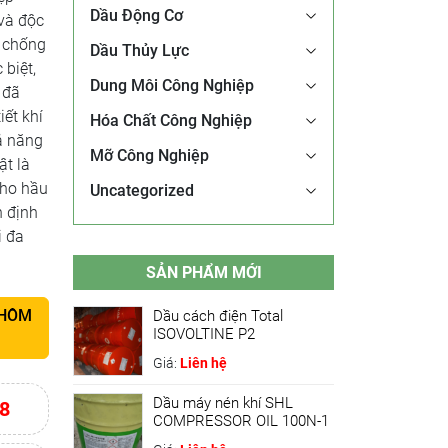
Dầu Động Cơ
 và độc
à chống
Dầu Thủy Lực
 biệt,
Dung Môi Công Nghiệp
 đã
iết khí
Hóa Chất Công Nghiệp
ả năng
Mỡ Công Nghiệp
ật là
cho hầu
Uncategorized
n định
i đa
SẢN PHẨM MỚI
 HÔM
Dầu cách điện Total
ISOVOLTINE P2
Giá:
Liên hệ
Dầu máy nén khí SHL
8
COMPRESSOR OIL 100N-1