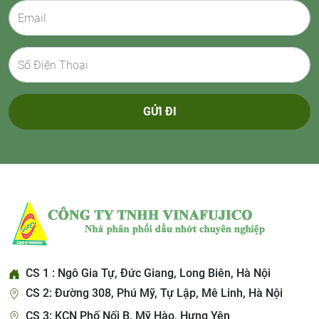
GỬI ĐI
CS 1 : Ngô Gia Tự, Đức Giang, Long Biên, Hà Nội
CS 2: Đường 308, Phú Mỹ, Tự Lập, Mê Linh, Hà Nội
CS 3: KCN Phố Nối B, Mỹ Hào, Hưng Yên