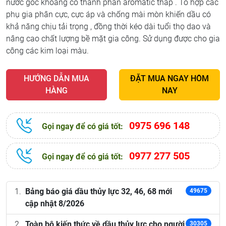
nước gốc khoáng có thành phần aromatic thấp . Tổ hợp các
phụ gia phân cực, cực áp và chống mài mòn khiến dầu có
khả năng chịu tải trọng , đồng thời kéo dài tuổi thọ dao và
nâng cao chất lượng bề mặt gia công. Sử dụng được cho gia
công các kim loại màu.
HƯỚNG DẪN MUA
ĐẶT MUA NGAY HÔM
HÀNG
NAY
0975 696 148
Gọi ngay để có giá tốt:
0977 277 505
Gọi ngay để có giá tốt:
Bảng báo giá dầu thủy lực 32, 46, 68 mới
49675
cập nhật 8/2026
Toàn bộ kiến thức về dầu thủy lực cho người
30305