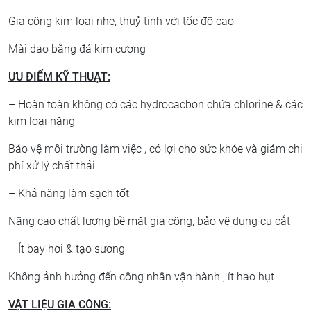
Gia công kim loại nhẹ, thuỷ tinh với tốc độ cao
Mài dao bằng đá kim cương
ƯU ĐIỂM KỸ THUẬT:
– Hoàn toàn không có các hydrocacbon chứa chlorine & các
kim loại nặng
Bảo vệ môi trường làm việc , có lợi cho sức khỏe và giảm chi
phí xử lý chất thải
– Khả năng làm sạch tốt
Nâng cao chất lượng bề mặt gia công, bảo vệ dụng cụ cắt
– Ít bay hơi & tạo sương
Không ảnh hưởng đến công nhân vận hành , ít hao hụt
VẬT LIỆU GIA CÔNG: