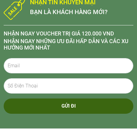
NHẬN TIN KHUYẾN MẠI
BẠN LÀ KHÁCH HÀNG MỚI?
NHẬN NGAY VOUCHER TRỊ GIÁ 120.000 VND
NHẬN NGAY NHỮNG ƯU ĐÃI HẤP DẪN VÀ CÁC XU
HƯỚNG MỚI NHẤT
GỬI ĐI