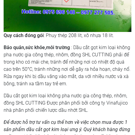
Quy cách đóng gói
: Phuy thép 208 lít, xô nhựa 18 lít.
Bảo quản,sức khỏe,môi trường
: Dầu cắt gọt kim loại không
pha nước gia công thép, nhôm, đồng SHL CUTTING phải để
trong kho có mái che, tránh để những nơi có nhiệt độ quá
cao trên 50°C, tránh những nơi dễ gây ra hỏa hoạn, cháy nổ.
Rửa ngay khi bị dầu văng vào mắt, da với nhiều nước và xà
bông, tránh xa tầm tay trẻ em.
Dầu cắt gọt kim loại không pha nước gia công thép, nhôm,
đồng SHL CUTTING Được phân phối bởi công ty Vinafujico
nhà phân phối chiến lược dầu nhớt SHL.
Để được hỗ trợ tư vấn cụ thể hơn về việc chọn mua được 1
sản phẩm dầu cắt gọt kim loại ưng ý. Quý khách hàng đừng