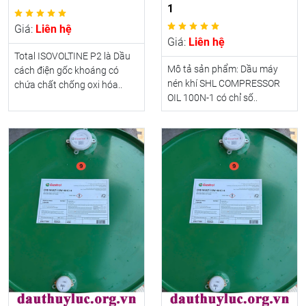
1
Giá:
Liên hệ
Giá:
Liên hệ
Total ISOVOLTINE P2 là Dầu
Mô tả sản phẩm: Dầu máy
cách điện gốc khoáng có
nén khí SHL COMPRESSOR
chứa chất chống oxi hóa..
OIL 100N-1 có chỉ số..