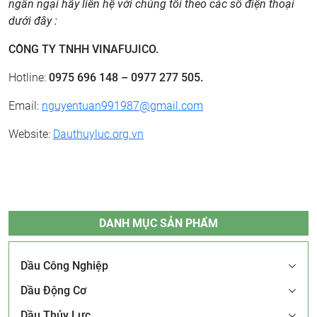
ngần ngại hãy liên hệ với chúng tôi theo các số điện thoại
dưới đây :
CÔNG TY TNHH VINAFUJICO
.
Hotline:
0975 696 148 – 0977 277 505.
Email:
nguyentuan991987@gmail.com
Website:
Dauthuyluc.org.vn
DANH MỤC SẢN PHẨM
Dầu Công Nghiệp
Dầu Động Cơ
Dầu Thủy Lực