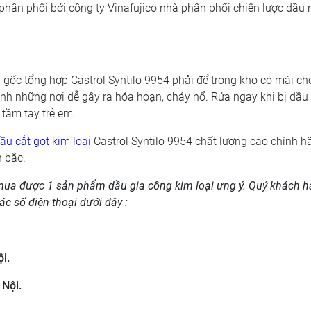
 phân phối bởi công ty Vinafujico nhà phân phối chiến lược dầu 
 gốc tổng hợp Castrol Syntilo 9954 phải để trong kho có mái che
ránh những nơi dễ gây ra hỏa hoạn, cháy nổ. Rửa ngay khi bị dầu
 tầm tay trẻ em.
ầu cắt gọt kim loại
Castrol Syntilo 9954 chất lượng cao chính h
n bắc.
 mua được 1 sản phẩm dầu gia công kim loại ưng ý. Quý khách 
ác số điện thoại dưới đây :
i.
 Nội.