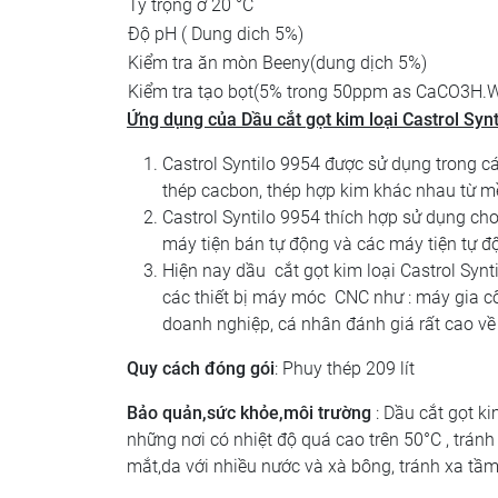
Tỷ trọng ở 20 °C
Độ pH ( Dung dich 5%)
Kiểm tra ăn mòn Beeny(dung dịch 5%)
Kiểm tra tạo bọt(5% trong 50ppm as CaCO3H.
Ứng dụng của Dầu cắt gọt kim loại
Castrol Synt
Castrol Syntilo 9954 được sử dụng trong cá
thép cacbon, thép hợp kim khác nhau từ mề
Castrol Syntilo 9954 thích hợp sử dụng cho
máy tiện bán tự động và các máy tiện tự 
Hiện nay dầu cắt gọt kim loại Castrol Synt
các thiết bị máy móc CNC như : máy gia c
doanh nghiệp, cá nhân đánh giá rất cao về
Quy cách đóng gói
: Phuy thép 209 lít
Bảo quản,sức khỏe,môi trường
: Dầu cắt gọt ki
những nơi có nhiệt độ quá cao trên 50°C , trán
mắt,da với nhiều nước và xà bông, tránh xa tầm