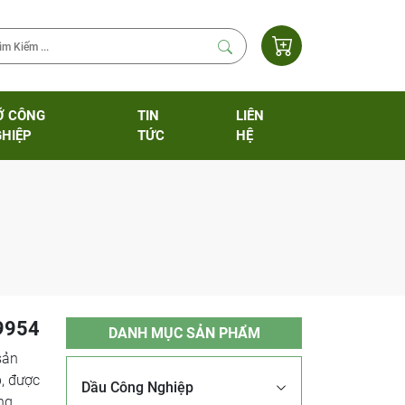
Ỡ CÔNG
TIN
LIÊN
HIỆP
TỨC
HỆ
 9954
DANH MỤC SẢN PHẨM
sản
, được
Dầu Công Nghiệp
ng