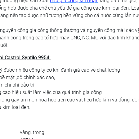
g thương hiệu sản xuất
dầu gia công kim loại
hàng đầu thế giới,
tổng hợp được pha chế chủ yếu để gia công các kim loại đen. Lo
áng nên tạo được nhũ tương bền vững cho cả nước cứng lẫn nư
 nguyên công gia công thông thường và nguyên công mài các vậ
hành công trong các tổ hợp máy CNC, NC, MC với đặc tính khán
uốt.
ại
Castrol Syntilo 9954:
ý được nhiều công ty cơ khí đánh giá cao về chất lượng
bề mặt ,độ chính xác cao,
m chi phí bảo trì
g cao hiệu suất làm việc của quá trình gia công
hông gây ăn mòn hóa học trên các vật liệu hợp kim và đồng, đồ
u kim loại đen.
vàng, trong