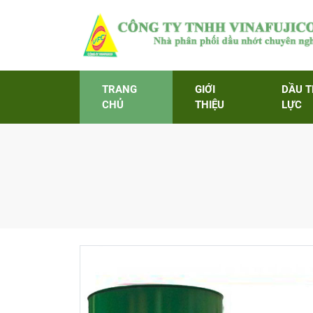
TRANG
GIỚI
DẦU 
CHỦ
THIỆU
LỰC