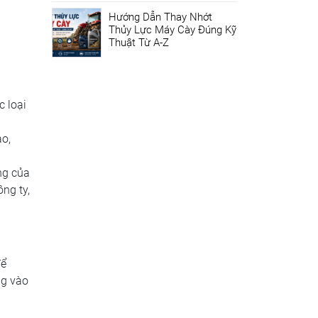
Hướng Dẫn Thay Nhớt
Thủy Lực Máy Cày Đúng Kỹ
Thuật Từ A-Z
c loại
ao,
ng của
ng ty,
để
ng vào