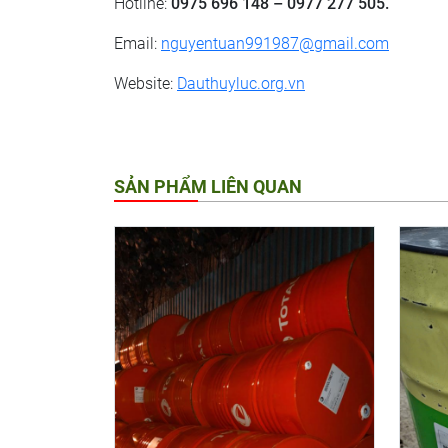
Hotline:
0975 696 148 – 0977 277 505.
Email:
nguyentuan991987@gmail.com
Website:
Dauthuyluc.org.vn
SẢN PHẨM LIÊN QUAN