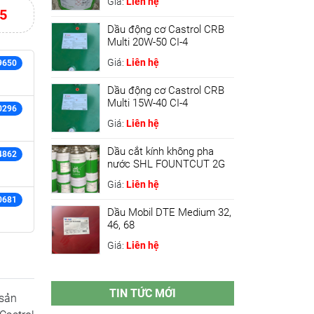
Giá:
Liên hệ
5
Dầu động cơ Castrol CRB
Multi 20W-50 CI-4
Giá:
Liên hệ
9650
Dầu động cơ Castrol CRB
Multi 15W-40 CI-4
0296
Giá:
Liên hệ
Dầu cắt kính không pha
4862
nước SHL FOUNTCUT 2G
Giá:
Liên hệ
0681
Dầu Mobil DTE Medium 32,
46, 68
Giá:
Liên hệ
TIN TỨC MỚI
 sản