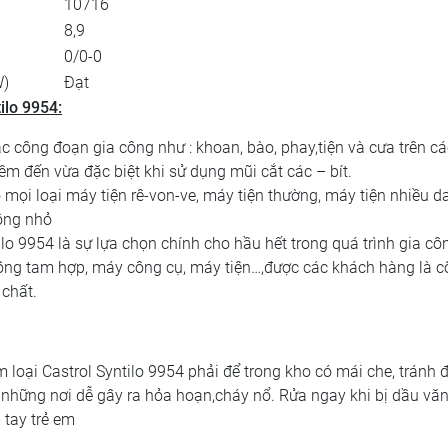
10716
8,9
0/0-0
W)
Đạt
ilo 9954:
c công đoạn gia công như : khoan, bào, phay,tiện và cưa trên cá
m đến vừa đặc biệt khi sử dụng mũi cắt các – bít.
 mọi loại máy tiện rê-von-ve, máy tiện thường, máy tiện nhiều d
động nhỏ
ilo 9954 là sự lựa chọn chính cho hầu hết trong quá trình gia cô
ông tam hợp, máy công cụ, máy tiện…,được các khách hàng là cô
 chất.
m loại Castrol Syntilo 9954 phải để trong kho có mái che, tránh 
h những nơi dễ gây ra hỏa hoạn,cháy nổ. Rửa ngay khi bị dầu vă
 tay trẻ em