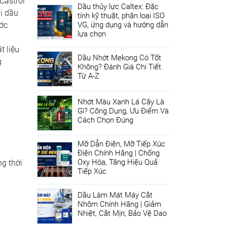
 Castrol
Dầu thủy lực Caltex: Đặc
ại dầu
tính kỹ thuật, phân loại ISO
ớc
VG, ứng dụng và hướng dẫn
lựa chọn
t liệu
Dầu Nhớt Mekong Có Tốt
g
Không? Đánh Giá Chi Tiết
Từ A-Z
Nhớt Màu Xanh Lá Cây Là
Gì? Công Dụng, Ưu Điểm Và
Cách Chọn Đúng
Mỡ Dẫn Điện, Mỡ Tiếp Xúc
Điện Chính Hãng | Chống
Oxy Hóa, Tăng Hiệu Quả
ng thời
Tiếp Xúc
Dầu Làm Mát Máy Cắt
Nhôm Chính Hãng | Giảm
Nhiệt, Cắt Mịn, Bảo Vệ Dao