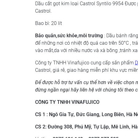
Dầu cắt gọt kim loại Castrol Syntilo 9954 Được
Castrol.
Bao bì: 20 lít
Bảo quản,sức khỏe,môi trường
: Dầu bánh răng
để những nơi có nhiệt độ quá cao trên 50°C , t
vào mắt,da với nhiều nước và xà bông ,tránh xa
Công ty TNHH Vinafujico cung cấp sản phẩm
D
Castrol, giá rẻ, giao hàng miễn phí khu vực miề
Để được hỗ trợ tư vấn cụ thể hơn về việc chọn
đừng ngần ngại hãy liên hệ với chúng tôi theo c
CÔNG TY TNHH VINAFUJICO
CS 1 : Ngô Gia Tự, Đức Giang, Long Biên, Hà Nộ
CS 2: ​Đường 308, Phú Mỹ, Tự Lập, Mê Linh, Hà