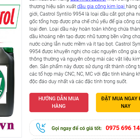
thương hiệu sản xuất
dầu gia công kim loại
hàng 
giới, Castrol Syntilo 9954 là loại dầu cắt gọt pha 
gốc tổng hợp được pha chế chủ yếu để gia công c
loại đen. Loại dầu này hoàn toàn không chứa thà
dầu khoáng nên tạo được nhũ tương bền vững cho
nước cứng lẫn nước mềm và ít tạo bọt. Castrol Syn
9954 được khuyến nghị cho các nguyên công gia 
thông thường và nguyên công mài các vật liệu kim
đen. Sản phẩm này được sử dụng rất thành công t
các tổ hợp máy CNC, NC, MC với đặc tính kháng 
độc đáo duy nhất và các đặc tính trong suốt.
HƯỚNG DẪN MUA
ĐẶT MUA NGAY
HÀNG
NAY
0975 696 14
Gọi ngay để có giá tốt: