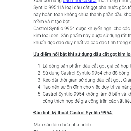
xuất bởi hãng
dầu nhớt castrol
một trong nhữn
Syntilo 9954 là loại dầu cắt gọt pha nước gốc 
này hoàn toàn không chứa thành phần dầu kho
mềm và ít tạo bọt.
Castrol Syntilo 9954 được khuyến nghị cho các
kim loại đen. Sản phẩm này được sử dụng rất t
khuẩn độc đáo duy nhất và các đặc tính trong s
Ưu điểm nổi bật khi sử dụng dầu cắt gọt kim lo
Là dòng sản phẩm dầu cắt gọt giá cả hợp l
Sử dụng Castrol Syntilo 9954 cho độ bóng 
Kéo dài thời gian sử dụng dầu cắt gọt , Giả
Tạo nên sự ộn đỉnh cho việc duy trì và nân
Castrol Syntilo 9954 không làm ố bẩn và k
cũng thích hợp để gia công trên các vật liệ
Đặc tính kỹ thuật
Castrol Syntilo 9954:
Màu sắc lúc chưa pha nước