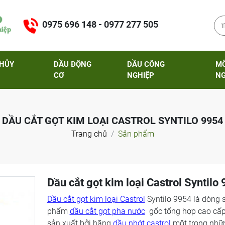
0975 696 148 - 0977 277 505
THỦY
DẦU ĐỘNG
DẦU CÔNG
M
CƠ
NGHIỆP
NG
DẦU CẮT GỌT KIM LOẠI CASTROL SYNTILO 9954
Trang chủ
Sản phẩm
Dầu cắt gọt kim loại Castrol Syntilo
Dầu cắt gọt kim loại Castrol
Syntilo 9954 là dòng 
phẩm
dầu cắt gọt pha nước
gốc tổng hợp cao cấp
sản xuất bởi hãng
dầu nhớt castrol
một trong nhữ