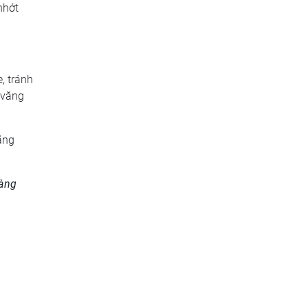
nhớt
, tránh
 văng
ãng
hàng