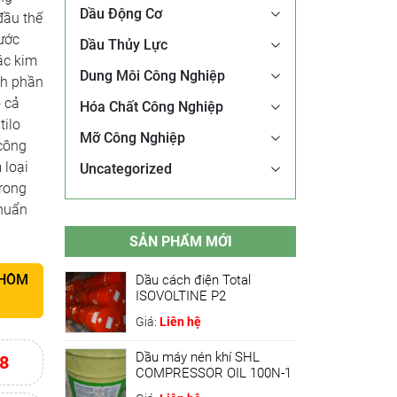
Dầu Động Cơ
đầu thế
nước
Dầu Thủy Lực
ác kim
Dung Môi Công Nghiệp
nh phần
 cả
Hóa Chất Công Nghiệp
tilo
Mỡ Công Nghiệp
công
 loại
Uncategorized
rong
khuẩn
SẢN PHẨM MỚI
 HÔM
Dầu cách điện Total
ISOVOLTINE P2
Giá:
Liên hệ
Dầu máy nén khí SHL
8
COMPRESSOR OIL 100N-1