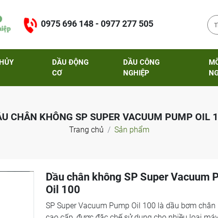
0975 696 148 - 0977 277 505
THỦY
DẦU ĐỘNG
DẦU CÔNG
M
CƠ
NGHIỆP
NG
ẦU CHÂN KHÔNG SP SUPER VACUUM PUMP OIL 1
Trang chủ
Sản phẩm
Dầu chân không SP Super Vacuum 
Oil 100
SP Super Vacuum Pump Oil 100 là dầu bơm chân
cao cấp, được đặc chế sử dụng cho nhiều loại má