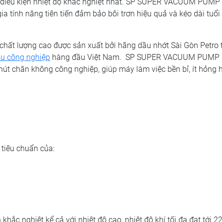
 điều kiện nhiệt độ khắc nghiệt nhất. SP SUPER VACUUM PUMP
a tính năng tiên tiến đảm bảo bôi trơn hiệu quả và kéo dài tuổi
chất lượng cao được sản xuất bởi hãng dầu nhớt Sài Gòn Petro
u công nghiệp
hàng đầu Việt Nam. SP SUPER VACUUM PUMP 
t chân không công nghiệp, giúp máy làm việc bền bỉ, ít hỏng h
iêu chuẩn của:
khắc nghiệt kể cả với nhiệt độ cao, nhiệt độ khí tối đa đạt tới 22