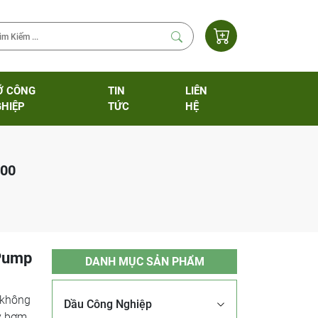
Ỡ CÔNG
TIN
LIÊN
HIỆP
TỨC
HỆ
00
Pump
DANH MỤC SẢN PHẨM
 không
Dầu Công Nghiệp
y bơm