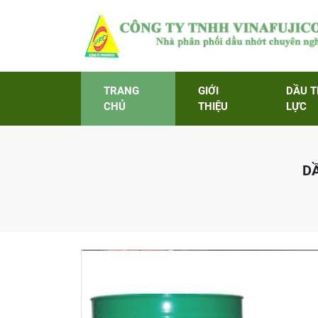
TRANG
GIỚI
DẦU 
CHỦ
THIỆU
LỰC
D