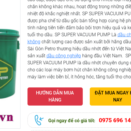
chân không khác nhau, hoạt động trong những điề
nhiệt độ khắc nghiệt nhất. SP SUPER VACUUM P
được pha chế từ dầu gốc bán tổng hợp cùng hệ ph
tính năng tiên tiến đảm bảo bôi trơn hiệu quả và k
tuổi thọ dầu. SP SUPER VACUUM PUMP Là
dầu c
không
chất lượng cao được sản xuất bởi hãng dầu
Sài Gòn Petro thương hiệu dầu nhớt đến từ Việt N
sản xuất
dầu công nghiệp
hàng đầu Việt Nam. SP
SUPER VACUUM PUMP là dầu nhớt chuyên dụng 
cho các loại máy bơm hút chân không công nghiệp
máy làm việc bền bỉ, ít hỏng hóc, tăng tuổi thọ ch
HƯỚNG DẪN MUA
ĐẶT MUA NGAY
HÀNG
NAY
0975 696 14
Gọi ngay để có giá tốt: