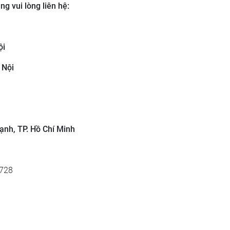
g vui lòng liên hệ:
ội
 Nội
ạnh, TP. Hồ Chí Minh
4728