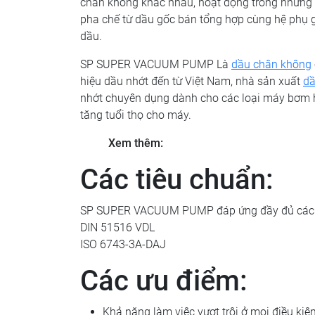
chân không khác nhau, hoạt động trong những
pha chế từ dầu gốc bán tổng hợp cùng hệ phụ gi
dầu.
SP SUPER VACUUM PUMP Là
dầu chân không
hiệu dầu nhớt đến từ Việt Nam, nhà sản xuất
dầ
nhớt chuyên dụng dành cho các loại máy bơm hú
tăng tuổi thọ cho máy.
Xem thêm:
Các tiêu chuẩn:
SP SUPER VACUUM PUMP đáp ứng đầy đủ các t
DIN 51516 VDL
ISO 6743-3A-DAJ
Các ưu điểm:
Khả năng làm việc vượt trội ở mọi điều kiện 