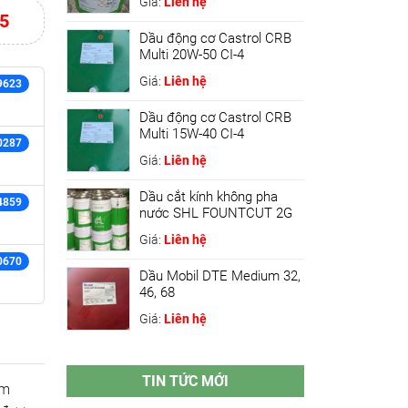
Giá:
Liên hệ
5
Dầu động cơ Castrol CRB
Multi 20W-50 CI-4
Giá:
Liên hệ
9623
Dầu động cơ Castrol CRB
Multi 15W-40 CI-4
0287
Giá:
Liên hệ
Dầu cắt kính không pha
4859
nước SHL FOUNTCUT 2G
Giá:
Liên hệ
0670
Dầu Mobil DTE Medium 32,
46, 68
Giá:
Liên hệ
TIN TỨC MỚI
ơm