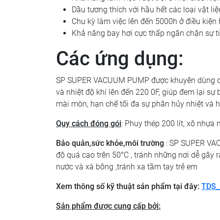
Dầu tương thích với hầu hết các loại vật liệ
Chu kỳ làm việc lên đến 5000h ở điều kiện
Khả năng bay hơi cực thấp ngăn chặn sự t
Các ứng dụng:
SP SUPER VACUUM PUMP được khuyên dùng cho 
và nhiệt độ khí lên đến 220 0F, giúp đem lại s
mài mòn, hạn chế tối đa sự phân hủy nhiệt và h
Quy cách đóng gói
: Phuy thép 200 lít, xô nhựa n
Bảo quản,sức khỏe,môi trường
: SP SUPER V
độ quá cao trên 50°C , tránh những nơi dễ gây 
nước và xà bông ,tránh xa tầm tay trẻ em
Xem thông số kỹ thuật sản phẩm tại đây:
TDS
Sản phẩm được cung cấp bởi: