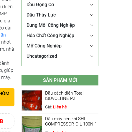
Dầu Động Cơ
u kiện
UMP
Dầu Thủy Lực
ụ gia
Dung Môi Công Nghiệp
éo dài
hân
Hóa Chất Công Nghiệp
 nhớt
Mỡ Công Nghiệp
am, nhà
Uncategorized
dành
, giúp
o máy.
SẢN PHẨM MỚI
Dầu cách điện Total
 HÔM
ISOVOLTINE P2
Giá:
Liên hệ
Dầu máy nén khí SHL
8
COMPRESSOR OIL 100N-1