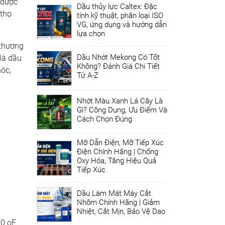
 được
Dầu thủy lực Caltex: Đặc
 thọ
tính kỹ thuật, phân loại ISO
VG, ứng dụng và hướng dẫn
lựa chọn
 thương
Dầu Nhớt Mekong Có Tốt
là dầu
Không? Đánh Giá Chi Tiết
óc,
Từ A-Z
Nhớt Màu Xanh Lá Cây Là
Gì? Công Dụng, Ưu Điểm Và
Cách Chọn Đúng
Mỡ Dẫn Điện, Mỡ Tiếp Xúc
Điện Chính Hãng | Chống
Oxy Hóa, Tăng Hiệu Quả
Tiếp Xúc
Dầu Làm Mát Máy Cắt
Nhôm Chính Hãng | Giảm
Nhiệt, Cắt Mịn, Bảo Vệ Dao
0 oF.