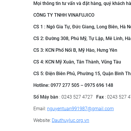
Mọi thông tin tư vấn và đặt hàng, quý khách hàn
CÔNG TY TNHH VINAFUJICO
CS 1 : Ngô Gia Tự, Đức Giang, Long Biên, Hà N
CS 2: ​Đường 308, Phú Mỹ, Tự Lập, Mê Linh, Hà
CS 3: ​KCN Phố Nối B, Mỹ Hào, Hưng Yên
CS 4: KCN Mỹ Xuân, Tân Thành, Vũng Tàu
CS 5: Điện Biên Phủ, Phường 15, Quận Bình Th
Hotline: 0977 277 505 – 0975 696 148
Số Máy bàn
: 0243 527 4727
Fax
: 0243 527 
Email:
nguyentuan991987@gmail.com
Website:
Dauthuyluc.org.vn