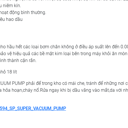
u niêm kín.
 hoạt động bình thường.
iêu hao dầu
hầu hết các loại bơm chân không ở điều áp suất lên đến 0.0
ự bảo vệ hiệu quả các bề mặt kim loại bên trong máy khỏi ăn mòn
ình thành cặn rắn.
hỏ 18 lít
ACUUM PUMP
phải để trong kho có mái che, tránh để những nơi c
ra hỏa hoạn,cháy nổ.Rửa ngay khi bị dầu văng vào mắt,da với n
_594_SP_SUPER_VACUUM_PUMP