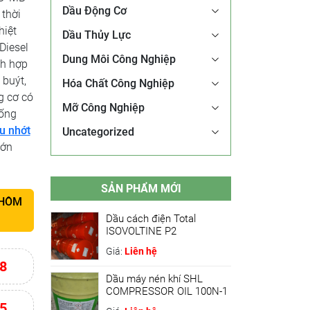
Dầu Động Cơ
thời
hiệt
Dầu Thủy Lực
Diesel
Dung Môi Công Nghiệp
ch hợp
 buýt,
Hóa Chất Công Nghiệp
g cơ có
Mỡ Công Nghiệp
hống
u nhớt
Uncategorized
lớn
SẢN PHẨM MỚI
 HÔM
Dầu cách điện Total
ISOVOLTINE P2
Giá:
Liên hệ
8
Dầu máy nén khí SHL
COMPRESSOR OIL 100N-1
5