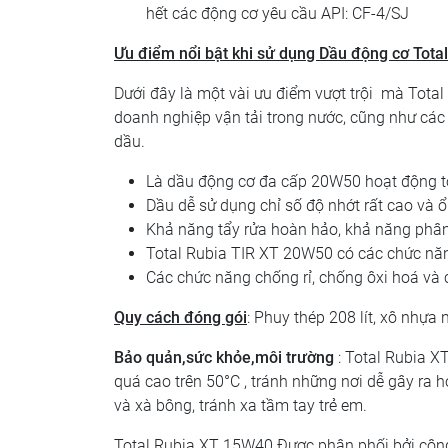
hết các động cơ yêu cầu API: CF-4/SJ
Ưu điểm nổi bật khi sử dụng Dầu động cơ Tot
Dưới đây là một vài ưu điểm vượt trội mà Tota
doanh nghiệp vận tải trong nước, cũng như các 
dầu.
Là dầu động cơ đa cấp 20W50 hoạt động tốt
Dầu dễ sử dụng chỉ số độ nhớt rất cao và 
Khả năng tẩy rửa hoàn hảo, khả năng phân
Total Rubia TIR XT 20W50 có các chức nă
Các chức năng chống rỉ, chống ôxi hoá và c
Quy cách đóng gói
: Phuy thép 208 lít, xô nhựa n
Bảo quản,sức khỏe,môi trường
: Total Rubia 
quá cao trên 50°C , tránh những nơi dễ gây ra 
và xà bông, tránh xa tầm tay trẻ em.
Total Rubia XT 15W40 Được phân phối bởi công 