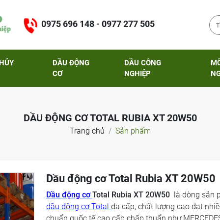
0975 696 148 - 0977 277 505
THỦY
DẦU ĐỘNG
DẦU CÔNG
M
CƠ
NGHIỆP
NG
DẦU ĐỘNG CƠ TOTAL RUBIA XT 20W50
Trang chủ
Sản phẩm
Dầu động cơ Total Rubia XT 20W50
Dầu động cơ
Total Rubia XT 20W50
là dòng sản
dầu động cơ Total
đa cấp, chất lượng cao đạt nhiề
chuẩn quốc tế cao cấp chấp thuẩn như MERCED