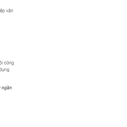
iệp vận
ội cũng
 dụng
g ngần