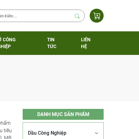
Ỡ CÔNG
TIN
LIÊN
HIỆP
TỨC
HỆ
DANH MỤC SẢN PHẨM
 phẩm
u tiêu
Dầu Công Nghiệp
ES MB