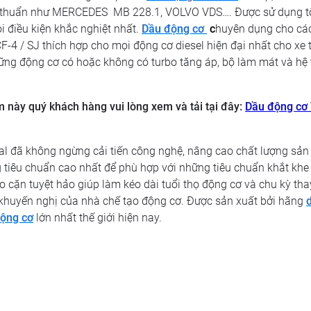
ấp thuẩn như MERCEDES MB 228.1, VOLVO VDS…. Được sử dụng t
ọi điều kiện khắc nghiệt nhất.
Dầu động cơ
c
huyên dụng cho cá
F-4 / SJ thích hợp cho mọi động cơ diesel hiện đại nhất cho xe t
ững động cơ có hoặc không có turbo tăng áp, bộ làm mát và hệ
m này quý khách hàng vui lòng xem và tải tại đây:
Dầu động cơ 
l đã không ngừng cải tiến công nghệ, nâng cao chất lượng sả
tiêu chuẩn cao nhất để phù hợp với những tiêu chuẩn khắt khe
 cặn tuyệt hảo giúp làm kéo dài tuổi thọ động cơ và chu kỳ tha
 khuyến nghị của nhà chế tạo động cơ. Được sản xuất bởi hãng
ộng cơ
lớn nhất thế giới hiện nay.