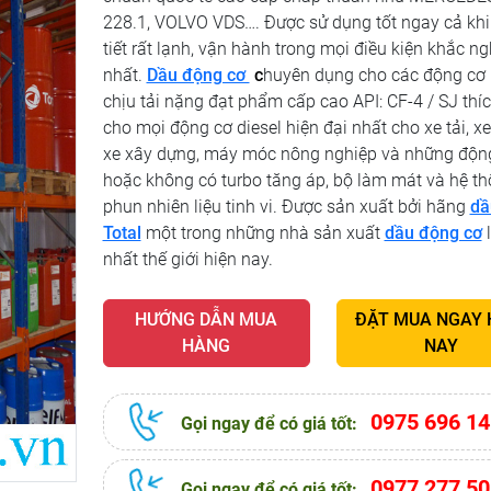
228.1, VOLVO VDS…. Được sử dụng tốt ngay cả khi 
tiết rất lạnh, vận hành trong mọi điều kiện khắc ng
nhất.
Dầu động cơ
c
huyên dụng cho các động cơ 
chịu tải nặng đạt phẩm cấp cao API: CF-4 / SJ thí
cho mọi động cơ diesel hiện đại nhất cho xe tải, xe
xe xây dựng, máy móc nông nghiệp và những độn
hoặc không có turbo tăng áp, bộ làm mát và hệ t
phun nhiên liệu tinh vi. Được sản xuất bởi hãng
dầ
Total
một trong những nhà sản xuất
dầu động cơ
nhất thế giới hiện nay.
HƯỚNG DẪN MUA
ĐẶT MUA NGAY
HÀNG
NAY
0975 696 14
Gọi ngay để có giá tốt:
0977 277 50
Gọi ngay để có giá tốt: