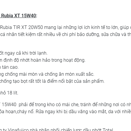
al Rubia XT 15W40
:
l Rubia TIR XT 20W50
mang lại những lợi ích kinh tế to lớn, giúp
cá nhân tiết kiệm rất nhiều về chi phí bảo dưỡng, sửa chữa và t
 ngay cả khi trời lạnh.
ổn định độ nhớt hoàn hảo trong hoạt động.
 tán cao.
ng chống mài mòn và chống ăn mòn xuất sắc.
hống tạo bọt rất tốt là điểm nổi bật của sản phẩm.
hỏ 18 lít.
XT 15W40
phải để trong kho có mái che, tránh để những nơi có nh
hỏa hoạn,cháy nổ. Rửa ngay khi bị dầu văng vào mắt, da với nhi
ty Vinafujico nhà phân phối chiến lược dầu nhớt Total.