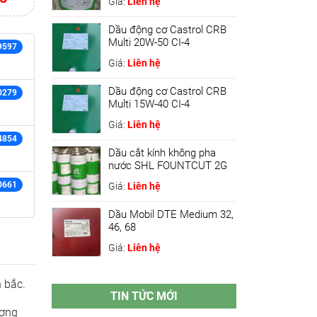
Giá:
Liên hệ
Dầu động cơ Castrol CRB
Multi 20W-50 CI-4
9597
Giá:
Liên hệ
Dầu động cơ Castrol CRB
0279
Multi 15W-40 CI-4
Giá:
Liên hệ
4854
Dầu cắt kính không pha
nước SHL FOUNTCUT 2G
0661
Giá:
Liên hệ
Dầu Mobil DTE Medium 32,
46, 68
Giá:
Liên hệ
 bắc.
TIN TỨC MỚI
ượng