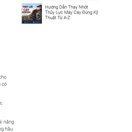
Hướng Dẫn Thay Nhớt
Thủy Lực Máy Cày Đúng Kỹ
Thuật Từ A-Z
cho
g có
ặc
ải nặng
ng hầu