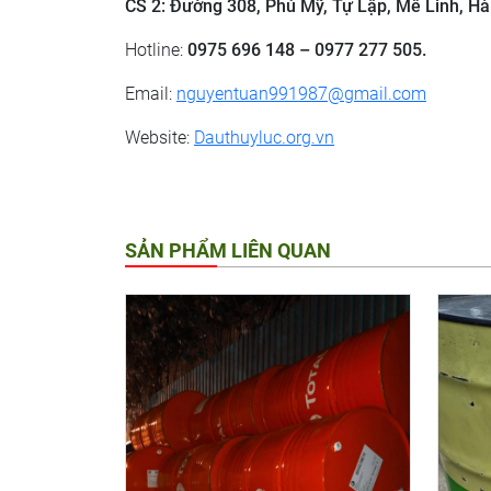
CS 2: ​Đường 308, Phú Mỹ, Tự Lập, Mê Linh, Hà
Hotline:
0975 696 148 – 0977 277 505.
Email:
nguyentuan991987@gmail.com
Website:
Dauthuyluc.org.vn
SẢN PHẨM LIÊN QUAN