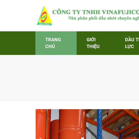
TRANG
GIỚI
DẦU 
CHỦ
THIỆU
LỰC