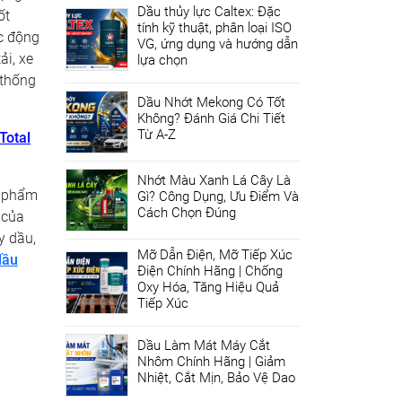
Dầu thủy lực Caltex: Đặc
ốt
tính kỹ thuật, phân loại ISO
c động
VG, ứng dụng và hướng dẫn
ải, xe
lựa chọn
 thống
Dầu Nhớt Mekong Có Tốt
Không? Đánh Giá Chi Tiết
Từ A-Z
Total
Nhớt Màu Xanh Lá Cây Là
n phẩm
Gì? Công Dụng, Ưu Điểm Và
Cách Chọn Đúng
 của
y dầu,
Mỡ Dẫn Điện, Mỡ Tiếp Xúc
dầu
Điện Chính Hãng | Chống
Oxy Hóa, Tăng Hiệu Quả
Tiếp Xúc
Dầu Làm Mát Máy Cắt
Nhôm Chính Hãng | Giảm
Nhiệt, Cắt Mịn, Bảo Vệ Dao