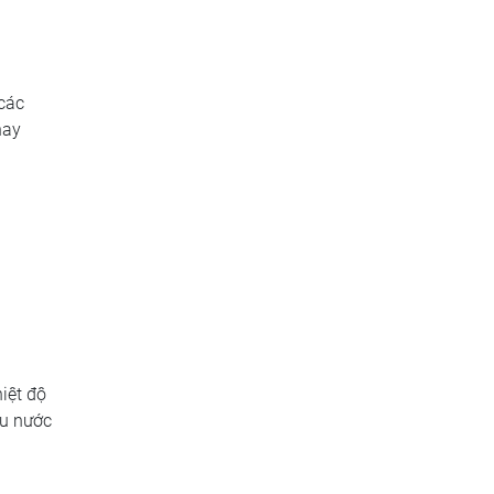
 các
hay
iệt độ
ều nước