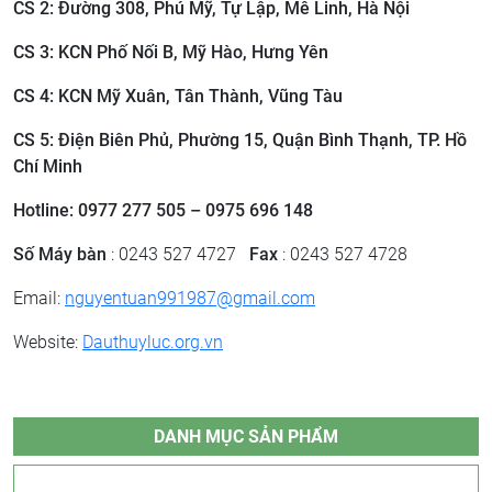
CS 2: ​Đường 308, Phú Mỹ, Tự Lập, Mê Linh, Hà Nội
CS 3: ​KCN Phố Nối B, Mỹ Hào, Hưng Yên
CS 4: KCN Mỹ Xuân, Tân Thành, Vũng Tàu
CS 5: Điện Biên Phủ, Phường 15, Quận Bình Thạnh, TP. Hồ
Chí Minh
Hotline: 0977 277 505 – 0975 696 148
Số Máy bàn
: 0243 527 4727
Fax
: 0243 527 4728
Email:
nguyentuan991987@gmail.com
Website:
Dauthuyluc.org.vn
DANH MỤC SẢN PHẨM