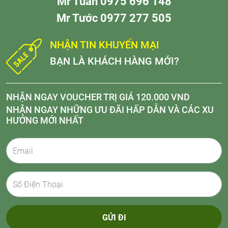
Mr Tuấn 0975 696 148
Mr Tước 0977 277 505
NHẬN TIN KHUYẾN MẠI
BẠN LÀ KHÁCH HÀNG MỚI?
NHẬN NGAY VOUCHER TRỊ GIÁ 120.000 VND
NHẬN NGAY NHỮNG ƯU ĐÃI HẤP DẪN VÀ CÁC XU
HƯỚNG MỚI NHẤT
GỬI ĐI