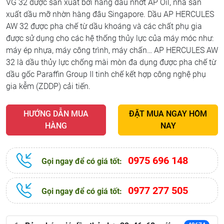
VG 32 được sản xuất bởi hãng dầu nhớt AP Oil, nhà sản
xuất dầu mỡ nhờn hàng đâu Singapore. Dầu AP HERCULES
AW 32 được pha chế từ dầu khoáng và các chất phụ gia
được sử dụng cho các hệ thống thủy lực của máy móc như:
máy ép nhựa, máy công trình, máy chấn… AP HERCULES AW
32 là dầu thủy lực chống mài mòn đa dụng được pha chế từ
dầu gốc Paraffin Group II tinh chế kết hợp công nghệ phụ
gia kễm (ZDDP) cải tiến.
HƯỚNG DẪN MUA
ĐẶT MUA NGAY HÔM
HÀNG
NAY
0975 696 148
Gọi ngay để có giá tốt:
0977 277 505
Gọi ngay để có giá tốt: