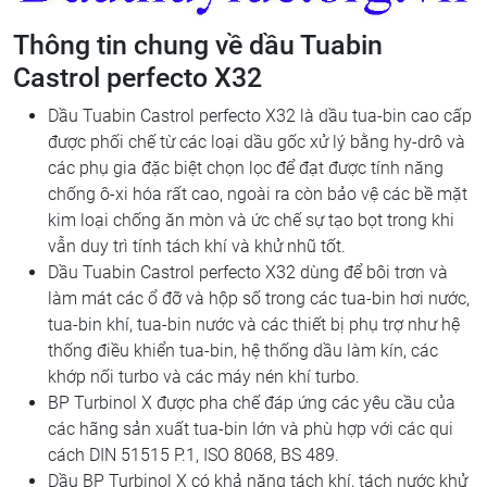
Thông tin chung về dầu Tuabin
Castrol perfecto X32
Dầu Tuabin Castrol perfecto X32
là dầu tua-bin cao cấp
được phối chế từ các loại dầu gốc xử lý bằng hy-drô và
các phụ gia đặc biệt chọn lọc để đạt được tính năng
chống ô-xi hóa rất cao, ngoài ra còn bảo vệ các bề mặt
kim loại chống ăn mòn và ức chế sự tạo bọt trong khi
vẫn duy trì tính tách khí và khử nhũ tốt.
Dầu Tuabin Castrol perfecto X32 dùng để bôi trơn và
làm mát các ổ đỡ và hộp số trong các tua-bin hơi nước,
tua-bin khí, tua-bin nước và các thiết bị phụ trợ như hệ
thống điều khiển tua-bin, hệ thống dầu làm kín, các
khớp nối turbo và các máy nén khí turbo.
BP Turbinol X được pha chế đáp ứng các yêu cầu của
các hãng sản xuất tua-bin lớn và phù hợp với các qui
cách DIN 51515 P.1, ISO 8068, BS 489.
Dầu BP Turbinol X có khả năng tách khí, tách nước khử