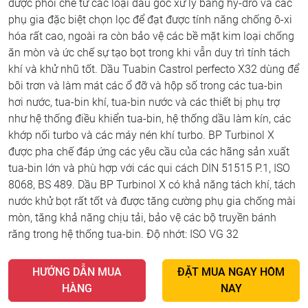
được phối chế từ các loại dầu gốc xử lý bằng hy-drô và các
phụ gia đặc biệt chọn lọc để đạt được tính năng chống ô-xi
hóa rất cao, ngoài ra còn bảo vệ các bề mặt kim loại chống
ăn mòn và ức chế sự tạo bọt trong khi vẫn duy trì tính tách
khí và khử nhũ tốt. Dầu Tuabin Castrol perfecto X32 dùng để
bôi trơn và làm mát các ổ đỡ và hộp số trong các tua-bin
hơi nước, tua-bin khí, tua-bin nước và các thiết bị phụ trợ
như hệ thống điều khiển tua-bin, hệ thống dầu làm kín, các
khớp nối turbo và các máy nén khí turbo. BP Turbinol X
được pha chế đáp ứng các yêu cầu của các hãng sản xuất
tua-bin lớn và phù hợp với các qui cách DIN 51515 P.1, ISO
8068, BS 489. Dầu BP Turbinol X có khả năng tách khí, tách
nước khử bọt rất tốt và được tăng cường phụ gia chống mài
mòn, tăng khả năng chịu tải, bảo vệ các bộ truyền bánh
răng trong hệ thống tua-bin. Độ nhớt: ISO VG 32
HƯỚNG DẪN MUA
ĐẶT MUA NGAY HÔM
HÀNG
NAY