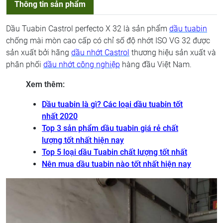
Thông tin sản phẩm
Dầu Tuabin Castrol perfecto X 32 là sản phẩm
dầu tuabin
chống mài mòn cao cấp có chỉ số độ nhớt ISO VG 32 được
sản xuất bởi hãng
dầu nhớt Castrol
thương hiệu sản xuất và
phân phối
dầu nhớt công nghiệp
hàng đầu Việt Nam.
Xem thêm:
Dầu tuabin là gì? Các loại dầu tuabin tốt
nhất 2020
Top 3 sản phẩm dầu tuabin giá rẻ chất
lượng tốt nhất hiện nay
Top 5 loại dầu Tuabin chất lượng tốt nhất
Nên mua dầu tuabin nào tốt nhất hiện nay