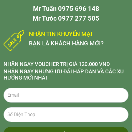
Mr Tuấn 0975 696 148
Mr Tước 0977 277 505
NHẬN TIN KHUYẾN MẠI
BẠN LÀ KHÁCH HÀNG MỚI?
NHẬN NGAY VOUCHER TRỊ GIÁ 120.000 VND
NHẬN NGAY NHỮNG ƯU ĐÃI HẤP DẪN VÀ CÁC XU
HƯỚNG MỚI NHẤT