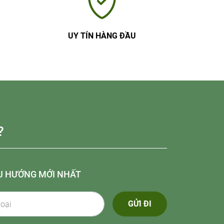
UY TÍN HÀNG ĐẦU
?
U HƯỚNG MỚI NHẤT
GỬI ĐI