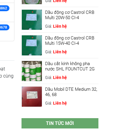
Giá:
Liên hệ
4862
Dầu động cơ Castrol CRB
Multi 20W-50 CI-4
Giá:
Liên hệ
0678
Dầu động cơ Castrol CRB
Multi 15W-40 CI-4
Giá:
Liên hệ
Dầu cắt kính không pha
oạt
nước SHL FOUNTCUT 2G
ợp cùng
Giá:
Liên hệ
Dầu Mobil DTE Medium 32,
46, 68
Giá:
Liên hệ
TIN TỨC MỚI