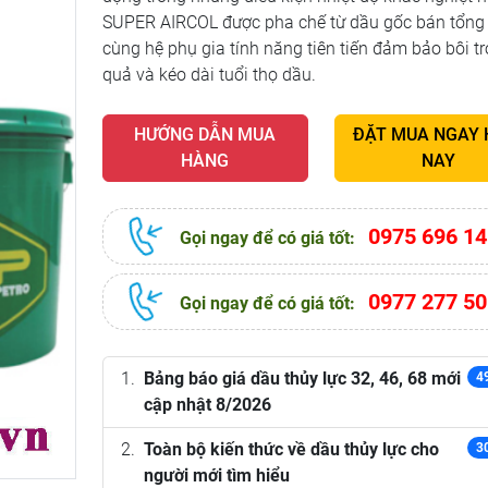
SUPER AIRCOL được pha chế từ dầu gốc bán tổng
cùng hệ phụ gia tính năng tiên tiến đảm bảo bôi tr
quả và kéo dài tuổi thọ dầu.
HƯỚNG DẪN MUA
ĐẶT MUA NGAY
HÀNG
NAY
0975 696 14
Gọi ngay để có giá tốt:
0977 277 50
Gọi ngay để có giá tốt:
Bảng báo giá dầu thủy lực 32, 46, 68 mới
4
cập nhật 8/2026
Toàn bộ kiến thức về dầu thủy lực cho
3
người mới tìm hiểu