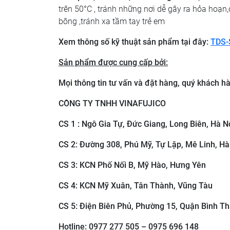
trên 50°C , tránh những nơi dễ gây ra hỏa hoạn
bông ,tránh xa tầm tay trẻ em
Xem thông số kỹ thuật sản phẩm tại đây:
TDS-
Sản phẩm được cung cấp bởi:
Mọi thông tin tư vấn và đặt hàng, quý khách hàn
CÔNG TY TNHH VINAFUJICO
CS 1 : Ngô Gia Tự, Đức Giang, Long Biên, Hà N
CS 2: ​Đường 308, Phú Mỹ, Tự Lập, Mê Linh, Hà
CS 3: ​KCN Phố Nối B, Mỹ Hào, Hưng Yên
CS 4: KCN Mỹ Xuân, Tân Thành, Vũng Tàu
CS 5: Điện Biên Phủ, Phường 15, Quận Bình Th
Hotline: 0977 277 505 – 0975 696 148