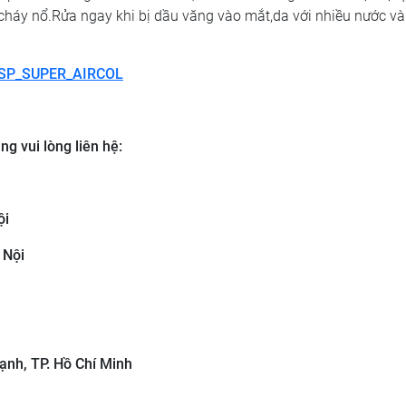
,cháy nổ.Rửa ngay khi bị dầu văng vào mắt,da với nhiều nước và
SP_SUPER_AIRCOL
g vui lòng liên hệ:
ội
 Nội
ạnh, TP. Hồ Chí Minh