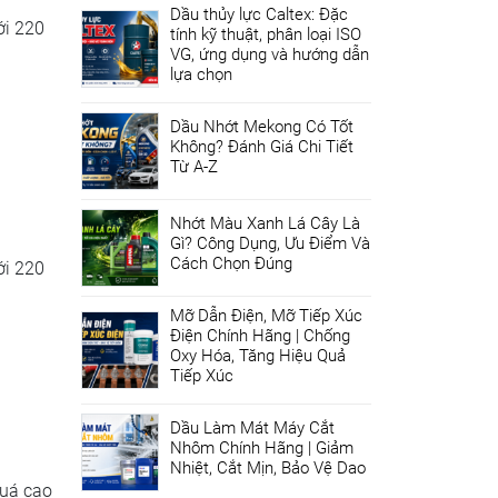
Dầu thủy lực Caltex: Đặc
ới 220
tính kỹ thuật, phân loại ISO
VG, ứng dụng và hướng dẫn
lựa chọn
Dầu Nhớt Mekong Có Tốt
Không? Đánh Giá Chi Tiết
Từ A-Z
Nhớt Màu Xanh Lá Cây Là
Gì? Công Dụng, Ưu Điểm Và
Cách Chọn Đúng
ới 220
Mỡ Dẫn Điện, Mỡ Tiếp Xúc
Điện Chính Hãng | Chống
Oxy Hóa, Tăng Hiệu Quả
Tiếp Xúc
Dầu Làm Mát Máy Cắt
Nhôm Chính Hãng | Giảm
Nhiệt, Cắt Mịn, Bảo Vệ Dao
quá cao