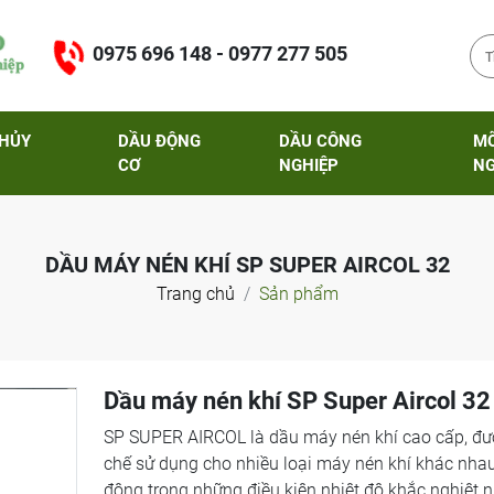
0975 696 148 - 0977 277 505
THỦY
DẦU ĐỘNG
DẦU CÔNG
M
CƠ
NGHIỆP
NG
DẦU MÁY NÉN KHÍ SP SUPER AIRCOL 32
Trang chủ
Sản phẩm
Dầu máy nén khí SP Super Aircol 32
SP SUPER AIRCOL là dầu máy nén khí cao cấp, đư
chế sử dụng cho nhiều loại máy nén khí khác nhau
động trong những điều kiện nhiệt độ khắc nghiệt n