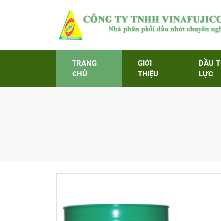
TRANG
GIỚI
DẦU 
CHỦ
THIỆU
LỰC