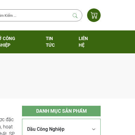
Ỡ CÔNG
TIN
LIÊN
HIỆP
TỨC
HỆ
DANH MỤC SẢN PHẨM
ợc đặc
, hoạt
Dầu Công Nghiệp
hất. SP