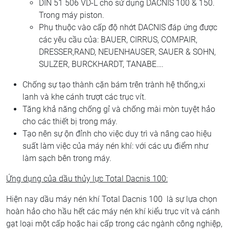
DIN 51 506 VD-L cho sử dụng DACNIS 100 & 150.
Trong máy piston.
Phụ thuộc vào cấp độ nhớt DACNIS đáp ứng được
các yêu cầu của: BAUER, CIRRUS, COMPAIR,
DRESSER,RAND, NEUENHAUSER, SAUER & SOHN,
SULZER, BURCKHARDT, TANABE….
Chống sự tạo thành cặn bám trên trành hệ thống,xi
lanh và khe cánh trượt các trục vít.
Tăng khả năng chống gỉ và chống mài mòn tuyệt hảo
cho các thiết bị trong máy.
Tạo nên sự ộn đỉnh cho việc duy trì và nâng cao hiệu
suất làm việc của máy nén khí: với các ưu điểm như
làm sạch bên trong máy.
Ứng dụng của dầu thủy lực Total Dacnis 100:
Hiện nay dầu máy nén khí Total Dacnis 100 là sự lựa chọn
hoàn hảo cho hầu hết các máy nén khí kiểu trục vít và cánh
gạt loại một cấp hoặc hai cấp trong các ngành công nghiệp,