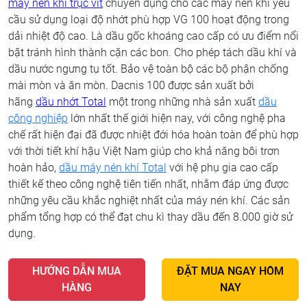
máy nén khí trục vít
chuyên dụng cho các máy nén khí yêu
cầu sử dụng loại độ nhớt phù hợp VG 100 hoạt động trong
dải nhiệt độ cao. Là dầu gốc khoáng cao cấp có ưu điểm nổi
bật tránh hình thành cặn các bon. Cho phép tách dầu khí và
dầu nước ngưng tụ tốt. Bảo vệ toàn bộ các bộ phận chống
mài mòn và ăn mòn. Dacnis 100 được sản xuất bởi
hãng
dầu nhớt Total
một trong những nhà sản xuất
dầu
công nghiệp
lớn nhất thế giới hiện nay, với công nghệ pha
chế rất hiện đại đã được nhiệt đới hóa hoàn toàn để phù hợp
với thời tiết khí hậu Việt Nam giúp cho khả năng bôi trơn
hoàn hảo,
dầu máy nén khí Total
với hệ phụ gia cao cấp
thiết kế theo công nghệ tiên tiến nhất, nhằm đáp ứng được
những yêu cầu khắc nghiệt nhất của máy nén khí. Các sản
phẩm tổng hợp có thể đạt chu kì thay dầu đến 8.000 giờ sử
dụng.
HƯỚNG DẪN MUA
ĐẶT MUA NGAY HÔM
HÀNG
NAY