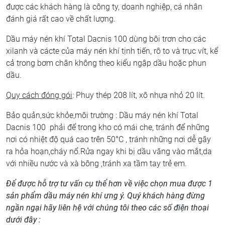
được các khách hàng là công ty, doanh nghiệp, cá nhân
đánh giá rất cao về chất lượng.
Dầu máy nén khí Total Dacnis 100 dùng bôi trơn cho các
xilanh và cácte của máy nén khí tịnh tiến, rô to và trục vít, kể
cả trong bơm chân không theo kiểu ngập dầu hoặc phun
dầu.
Quy cách đóng gói
: Phuy thép 208 lít, xô nhựa nhỏ 20 lít.
Bảo quản,sức khỏe,môi trường : Dầu máy nén khí Total
Dacnis 100 phải để trong kho có mái che, tránh để những
nơi có nhiệt độ quá cao trên 50°C , tránh những nơi dễ gây
ra hỏa hoạn,cháy nổ.Rửa ngay khi bị dầu văng vào mắt,da
với nhiều nước và xà bông ,tránh xa tầm tay trẻ em.
Để được hỗ trợ tư vấn cụ thể hơn về việc chọn mua được 1
sản phẩm dầu máy nén khí ưng ý. Quý khách hàng đừng
ngần ngại hãy liên hệ với chúng tôi theo các số điện thoại
dưới đây :