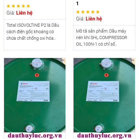
1
Giá:
Liên hệ
Giá:
Liên hệ
Total ISOVOLTINE P2 là Dầu
Mô tả sản phẩm: Dầu máy
cách điện gốc khoáng có
nén khí SHL COMPRESSOR
chứa chất chống oxi hóa..
OIL 100N-1 có chỉ số..