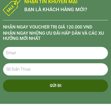
NHẬN TIN KHUYẾN MẠI
BẠN LÀ KHÁCH HÀNG MỚI?
NHẬN NGAY VOUCHER TRỊ GIÁ 120.000 VND
NHẬN NGAY NHỮNG ƯU ĐÃI HẤP DẪN VÀ CÁC XU
HƯỚNG MỚI NHẤT
GỬI ĐI