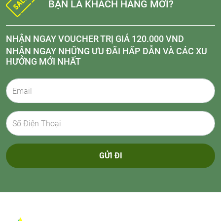
BẠN LÀ KHÁCH HÀNG MỚI?
NHẬN NGAY VOUCHER TRỊ GIÁ 120.000 VND
NHẬN NGAY NHỮNG ƯU ĐÃI HẤP DẪN VÀ CÁC XU
HƯỚNG MỚI NHẤT
GỬI ĐI