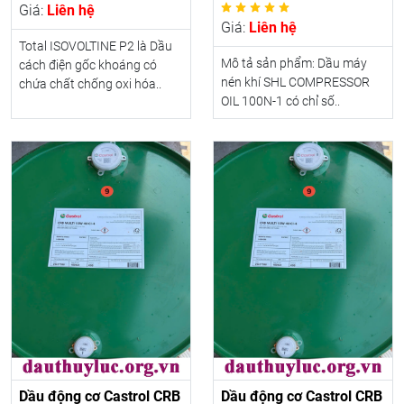
Giá:
Liên hệ
Giá:
Liên hệ
Total ISOVOLTINE P2 là Dầu
Mô tả sản phẩm: Dầu máy
cách điện gốc khoáng có
nén khí SHL COMPRESSOR
chứa chất chống oxi hóa..
OIL 100N-1 có chỉ số..
Dầu động cơ Castrol CRB
Dầu động cơ Castrol CRB