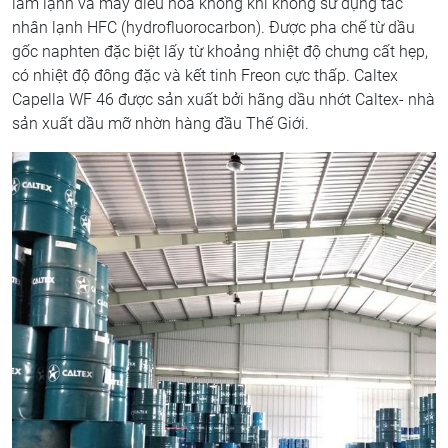
làm lạnh và máy điều hòa không khí không sử dụng tác
nhân lạnh HFC (hydrofluorocarbon). Được pha chế từ dầu
gốc naphten đặc biệt lấy từ khoảng nhiệt độ chưng cất hẹp,
có nhiệt độ đông đặc và kết tinh Freon cực thấp. Caltex
Capella WF 46 được sản xuất bởi hãng dầu nhớt Caltex- nhà
sản xuất dầu mỡ nhờn hàng đầu Thế Giới.