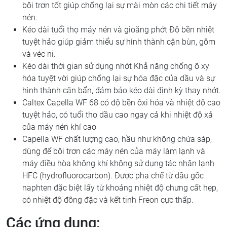
bôi trơn tốt giúp chống lại sự mài mòn các chi tiết máy
nén.
Kéo dài tuổi thọ máy nén và gioăng phớt Độ bền nhiệt
tuyệt hảo giúp giảm thiểu sự hình thành cặn bùn, gôm
và véc ni.
Kéo dài thời gian sử dụng nhớt Khả năng chống ô xy
hóa tuyệt vời giúp chống lại sự hóa đặc của dầu và sự
hình thành cặn bẩn, đảm bảo kéo dài định kỳ thay nhớt.
Caltex Capella WF 68 có độ bền ôxi hóa và nhiệt độ cao
tuyệt hảo, có tuổi thọ dầu cao ngay cả khi nhiệt độ xả
của máy nén khí cao
Capella WF chất lượng cao, hầu như không chứa sáp,
dùng để bôi trơn các máy nén của máy làm lạnh và
máy điều hòa không khí không sử dụng tác nhân lạnh
HFC (hydrofluorocarbon). Được pha chế từ dầu gốc
naphten đặc biệt lấy từ khoảng nhiệt độ chưng cất hẹp,
có nhiệt độ đông đặc và kết tinh Freon cực thấp.
Các ứng dụng: