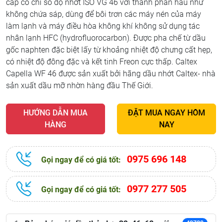
cấp có chỉ số độ nhớt ISO VG 46 với thành phần hầu như
không chứa sáp, dùng để bôi trơn các máy nén của máy
làm lạnh và máy điều hòa không khí không sử dụng tác
nhân lạnh HFC (hydrofluorocarbon). Được pha chế từ dầu
gốc naphten đặc biệt lấy từ khoảng nhiệt độ chưng cất hẹp,
có nhiệt độ đông đặc và kết tinh Freon cực thấp. Caltex
Capella WF 46 được sản xuất bởi hãng dầu nhớt Caltex- nhà
sản xuất dầu mỡ nhờn hàng đầu Thế Giới.
HƯỚNG DẪN MUA
ĐẶT MUA NGAY HÔM
HÀNG
NAY
0975 696 148
Gọi ngay để có giá tốt:
0977 277 505
Gọi ngay để có giá tốt: