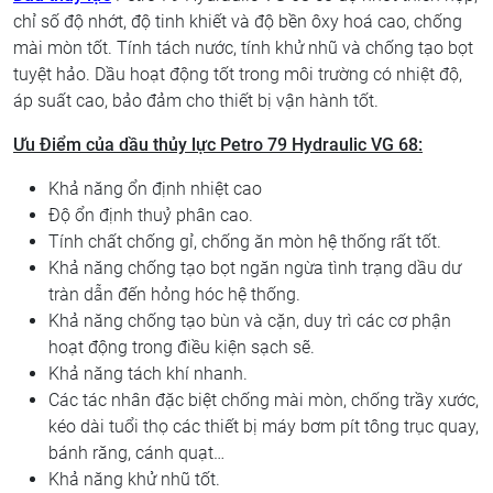
chỉ số độ nhớt, độ tinh khiết và độ bền ôxy hoá cao, chống
mài mòn tốt. Tính tách nước, tính khử nhũ và chống tạo bọt
tuyệt hảo. Dầu hoạt động tốt trong môi trường có nhiệt độ,
áp suất cao, bảo đảm cho thiết bị vận hành tốt.
Ưu Điểm
của
dầu thủy lực
P
etro 79 Hydraulic VG 68
:
Khả năng ổn định nhiệt cao
Độ ổn định thuỷ phân cao.
Tính chất chống gỉ, chống ăn mòn hệ thống rất tốt.
Khả năng chống tạo bọt ngăn ngừa tình trạng dầu dư
tràn dẫn đến hỏng hóc hệ thống.
Khả năng chống tạo bùn và cặn, duy trì các cơ phận
hoạt động trong điều kiện sạch sẽ.
Khả năng tách khí nhanh.
Các tác nhân đặc biệt chống mài mòn, chống trầy xước,
kéo dài tuổi thọ các thiết bị máy bơm pít tông trục quay,
bánh răng, cánh quạt…
Khả năng khử nhũ tốt.