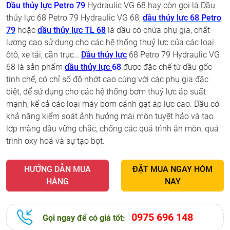
Dầu thủy lực Petro 79
Hydraulic VG 68 hay còn gọi là Dầu
thủy lực 68 Petro 79 Hydraulic VG 68,
dầu thủy lực 68 Petro
79
hoặc
dầu thủy lực TL 68
là dầu có chứa phụ gia, chất
lượng cao sử dụng cho các hệ thống thuỷ lực của các loại
ôtô, xe tải, cần trục…
Dầu thủy lực
68 Petro 79 Hydraulic VG
68 là sản phẩm
dầu thủy lực
68
được đặc chế từ dầu gốc
tinh chế, có chỉ số độ nhớt cao cùng với các phụ gia đặc
biệt, để sử dụng cho các hệ thống bơm thuỷ lực áp suất
mạnh, kể cả các loại máy bơm cánh gạt áp lực cao. Dầu có
khả năng kiểm soát ảnh hưởng mài mòn tuyệt hảo và tạo
lớp màng dầu vững chắc, chống các quá trình ăn mòn, quá
trình oxy hoá và sự tạo bọt.
HƯỚNG DẪN MUA
ĐẶT MUA NGAY HÔM
HÀNG
NAY
0975 696 148
Gọi ngay để có giá tốt: