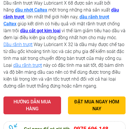
Dầu rãnh trượt Way Lubricant X 68 được sản xuất bởi
hãng
dầu nhớt Caltex
một trong những nhà sản xuất
dầu
rãnh trượt
lớn nhất thế giới hiện nay,
dầu rãnh trượt
Caltex
giúp kết dính có hiệu quả với mặt rãnh trượt chống
làm trôi
dầu cắt gọt kim loại
vì thế làm giảm tiêu hao dầu và
đem lại điều kiện gia công đồng nhất hơn cho máy móc.
Dầu rãnh trượt
Way Lubricant X 32 là dầu máy được chế tạo
từ dầu gốc khoáng tinh lọc và các phụ gia để kiểm soát đặc
tính ma sát trong chuyển động bàn trượt của máy công cụ.
Loại
dầu rãnh trượt
này có đặc tính ma sát tốt, độ bám dính
và độ bền màng dầu cao nên có thể dùng được trong điều
kiện tải trọng lớn và vận tốc trượt nhỏ đối với cả hai loại
đường dẫn trượt thẳng đứng hoặc nằm ngang.
HƯỚNG DẪN MUA
ĐẶT MUA NGAY HÔM
HÀNG
NAY
0975 696 148