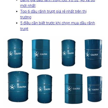
mới nhất
Top 6 dầu rãnh trượt giá rẻ nhất trên thị
trường
5 điều cần biết trước khi chọn mua dầu rãnh
trượt