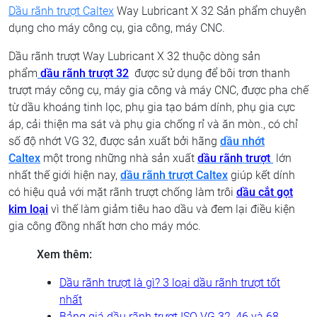
Dầu rãnh trượt Caltex
Way Lubricant X 32 Sản phẩm chuyên
dụng cho máy công cụ, gia công, máy CNC.
Dầu rãnh trượt Way Lubricant X 32 thuộc dòng sản
phẩm
dầu rãnh trượt
32
được sử dụng để bôi trơn thanh
trượt máy công cụ, máy gia công và máy CNC, được pha chế
từ dầu khoáng tinh lọc, phụ gia tạo bám dính, phụ gia cực
áp, cải thiện ma sát và phụ gia chống rỉ và ăn mòn., có chỉ
số độ nhớt VG 32, được sản xuất bởi hãng
dầu nhớt
Caltex
một trong những nhà sản xuất
dầu rãnh trượt
lớn
nhất thế giới hiện nay,
dầu rãnh trượt Caltex
giúp kết dính
có hiệu quả với mặt rãnh trượt chống làm trôi
dầu cắt gọt
kim loại
vì thế làm giảm tiêu hao dầu và đem lại điều kiện
gia công đồng nhất hơn cho máy móc.
Xem thêm:
Dầu rãnh trượt là gì? 3 loại dầu rãnh trượt tốt
nhất
Bảng giá dầu rãnh trượt ISO VG 32, 46 và 68