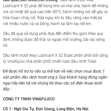
Lubricant X 32 phải để trong kho có mái che, tránh để những
nơi có nhiệt độ quá cao trên 50°C, tránh những nơi dễ gây ra
hỏa hoạn, cháy nổ. Rửa ngay khi bị dầu văng vào mắt,da
với nhiều nước và xà bông, tránh xa tầm tay trẻ em.
Dầu đã qua sử dụng phải đưa đến điểm thu gom theo quy
định, không được đổ thải ra ngoài môi trường, bãi rác sông
hồ.
Dầu rãnh trượt Way Lubricant X 32 Được phân phối bởi công
ty Vinafujico nhà phân phối chiến lược dầu nhớt Total.
Để được hỗ trợ tư vấn cụ thể hơn về việc chọn mua được 1
sản phẩm dầu rãnh trượt ưng ý. Quý khách hàng đừng ngần
ngại hãy liên hệ với chúng tôi theo các số điện thoại dưới
đây :
CÔNG TY TNHH VINAFUJICO
CS 1 : Ngô Gia Tự, Đức Giang, Long Biên, Hà Nội.