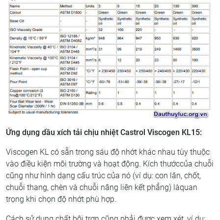
Ứng dụng dầu xích tải chịu nhiệt Castrol Viscogen KL15:
Viscogen KL có sẵn trong sáu độ nhớt khác nhau tùy thuộc
vào điều kiện môi trường và hoạt động. Kích thướccủa chuỗi
cũng như hình dạng cấu trúc của nó (ví dụ: con lăn, chốt,
chuỗi thang, chèn và chuỗi nâng liên kết phẳng) làquan
trọng khi chọn độ nhớt phù hợp.
Cách sử dụng chất bôi trơn cũng phải được xem xét, ví dụ: