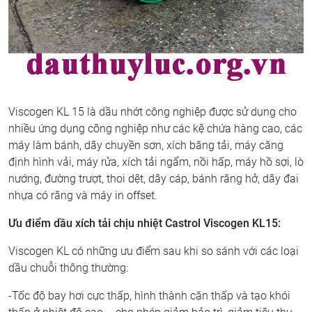
Viscogen KL 15 là dầu nhớt công nghiệp được sử dụng cho
nhiều ứng dụng công nghiệp như các kệ chứa hàng cao, các
máy làm bánh, dây chuyền sơn, xích băng tải, máy căng
định hình vải, máy rửa, xích tải ngẩm, nồi hấp, máy hồ sợi, lò
nướng, đường trượt, thoi dệt, dây cáp, bánh răng hở, dây đai
nhựa có răng và máy in offset.
Ưu điểm dầu xích tải chịu nhiệt Castrol Viscogen KL15:
Viscogen KL có những ưu điểm sau khi so sánh với các loại
dầu chuỗi thông thường:
-Tốc độ bay hơi cực thấp, hình thành cặn thấp và tạo khói