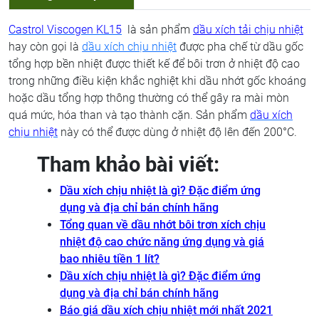
Castrol Viscogen KL15
là sản phẩm
dầu xích tải chịu nhiệt
hay còn gọi là
dầu xích chịu nhiệt
được pha chế từ dầu gốc
tổng hợp bền nhiệt được thiết kế để bôi trơn ở nhiệt độ cao
trong những điều kiện khắc nghiệt khi dầu nhớt gốc khoáng
hoặc dầu tổng hợp thông thường có thể gây ra mài mòn
quá mức, hóa than và tạo thành cặn. Sản phẩm
dầu xích
chịu nhiệt
này có thể được dùng ở nhiệt độ lên đến 200°C.
Tham khảo bài viết:
Dầu xích chịu nhiệt là gì? Đặc điểm ứng
dụng và địa chỉ bán chính hãng
Tổng quan về dầu nhớt bôi trơn xích chịu
nhiệt độ cao chức năng ứng dụng và giá
bao nhiêu tiền 1 lít?
Dầu xích chịu nhiệt là gì? Đặc điểm ứng
dụng và địa chỉ bán chính hãng
Báo giá dầu xích chịu nhiệt mới nhất 2021