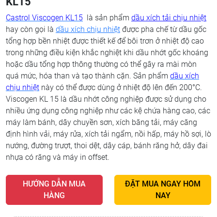
KL15
Castrol Viscogen KL15
là sản phẩm
dầu xích tải chịu nhiệt
hay còn gọi là
dầu xích chịu nhiệt
được pha chế từ dầu gốc
tổng hợp bền nhiệt được thiết kế để bôi trơn ở nhiệt độ cao
trong những điều kiện khắc nghiệt khi dầu nhớt gốc khoáng
hoặc dầu tổng hợp thông thường có thể gây ra mài mòn
quá mức, hóa than và tạo thành cặn. Sản phẩm
dầu xích
chịu nhiệt
này có thể được dùng ở nhiệt độ lên đến 200°C.
Viscogen KL 15 là dầu nhớt công nghiệp được sử dụng cho
nhiều ứng dụng công nghiệp như các kệ chứa hàng cao, các
máy làm bánh, dây chuyền sơn, xích băng tải, máy căng
định hình vải, máy rửa, xích tải ngẩm, nồi hấp, máy hồ sợi, lò
nướng, đường trượt, thoi dệt, dây cáp, bánh răng hở, dây đai
nhựa có răng và máy in offset.
HƯỚNG DẪN MUA
ĐẶT MUA NGAY HÔM
HÀNG
NAY