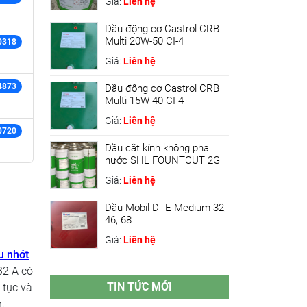
Giá:
Liên hệ
Dầu động cơ Castrol CRB
Multi 20W-50 CI-4
0318
Giá:
Liên hệ
4873
Dầu động cơ Castrol CRB
Multi 15W-40 CI-4
Giá:
Liên hệ
0720
Dầu cắt kính không pha
nước SHL FOUNTCUT 2G
Giá:
Liên hệ
Dầu Mobil DTE Medium 32,
46, 68
Giá:
Liên hệ
u nhớt
32 A có
TIN TỨC MỚI
 tục và
.