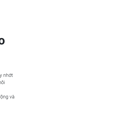
o
ay nhớt
môi
động và