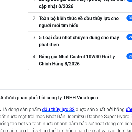
cập nhật 8/2026
Toàn bộ kiến thức về dầu thủy lực cho
3
người mới tìm hiểu
5 Loại dầu nhớt chuyên dùng cho máy
2
phát điện
Bảng giá Nhớt Castrol 10W40 Đại Lý
2
Chính Hãng 8/2026
A được phân phối bởi công ty TNHH Vinafujico
A là dòng sản phẩm
dầu thủy lực 32
được sản xuất bởi hãng
dầ
ất nước mặt trời mọc Nhật Bản. Idemitsu Daphne Super Hydro 
hống tạo bọt và tách nước nhanh đảm bảo sự hoạt động êm liên
gừa mài mòn do rỉ sét có thể làm hỏng các bề mặt và các đệm kín