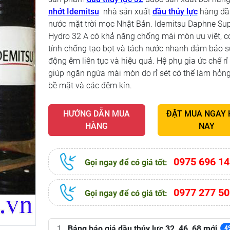
nhớt Idemitsu
nhà sản xuất
dầu thủy lực
hàng đầ
nước mặt trời mọc Nhật Bản. Idemitsu Daphne Su
Hydro 32 A có khả năng chống mài mòn ưu việt, c
tính chống tạo bọt và tách nước nhanh đảm bảo s
động êm liên tục và hiệu quả. Hệ phụ gia ức chế rỉ 
giúp ngăn ngừa mài mòn do rỉ sét có thể làm hỏn
bề mặt và các đệm kín.
HƯỚNG DẪN MUA
ĐẶT MUA NGAY
HÀNG
NAY
0975 696 14
Gọi ngay để có giá tốt:
0977 277 50
Gọi ngay để có giá tốt:
Bảng báo giá dầu thủy lực 32, 46, 68 mới
4