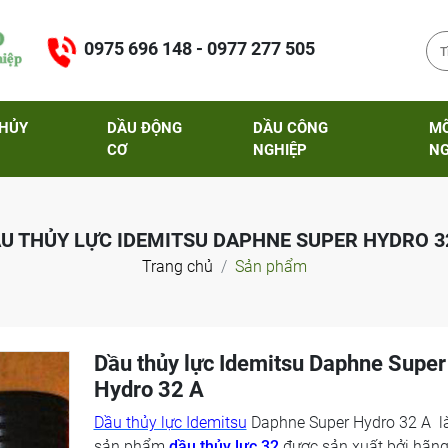
0975 696 148 - 0977 277 505
THỦY
DẦU ĐỘNG
DẦU CÔNG
M
CƠ
NGHIỆP
NG
U THỦY LỰC IDEMITSU DAPHNE SUPER HYDRO 3
Trang chủ
Sản phẩm
Dầu thủy lực Idemitsu Daphne Super
Hydro 32 A
Dầu thủy lực Idemitsu
Daphne Super Hydro 32 A l
sản phẩm
dầu thủy lực 32
được sản xuất bởi hãn