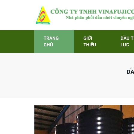
TRANG
GIỚI
DẦU 
CHỦ
THIỆU
LỰC
DẦ