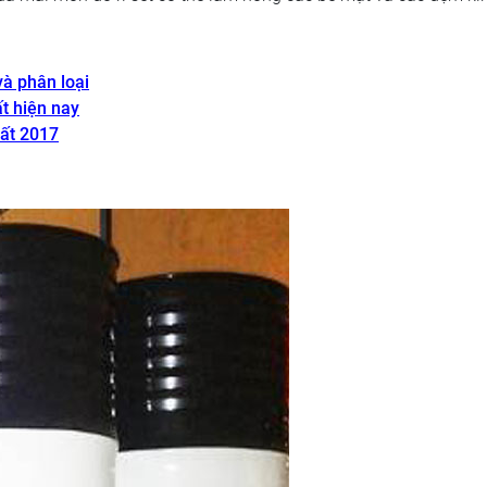
à phân loại
ất hiện nay
hất 2017