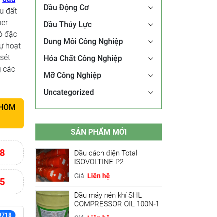
Dầu Động Cơ
u đất
per
Dầu Thủy Lực
ó đặc
Dung Môi Công Nghiệp
ự hoạt
sét
Hóa Chất Công Nghiệp
g các
Mỡ Công Nghiệp
Uncategorized
 HÔM
SẢN PHẨM MỚI
8
Dầu cách điện Total
ISOVOLTINE P2
Giá:
Liên hệ
5
Dầu máy nén khí SHL
COMPRESSOR OIL 100N-1
9718