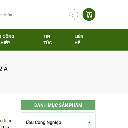
Ỡ CÔNG
TIN
LIÊN
HIỆP
TỨC
HỆ
2 A
DANH MỤC SẢN PHẨM
à dòng
Dầu Công Nghiệp
g
dầu