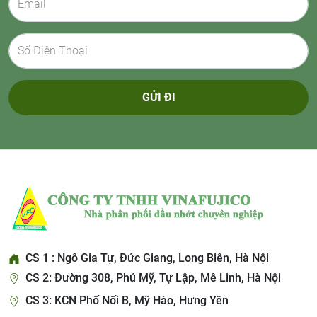
GỬI ĐI
CS 1 : Ngô Gia Tự, Đức Giang, Long Biên, Hà Nội
CS 2: Đường 308, Phú Mỹ, Tự Lập, Mê Linh, Hà Nội
CS 3: KCN Phố Nối B, Mỹ Hào, Hưng Yên