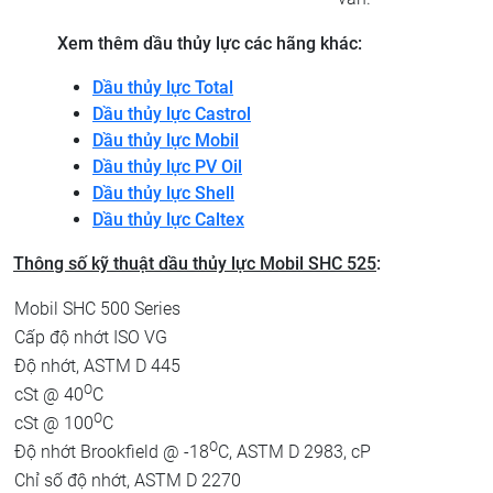
Xem thêm dầu thủy lực các hãng khác:
Dầu thủy lực Total
Dầu thủy lực Castrol
Dầu thủy lực Mobil
Dầu thủy lực PV Oil
Dầu thủy lực Shell
Dầu thủy lực Caltex
Thông số kỹ thuật dầu thủy lực Mobil SHC 525
:
Mobil SHC 500 Series
Cấp độ nhớt ISO VG
Độ nhớt, ASTM D 445
O
cSt @ 40
C
O
cSt @ 100
C
O
Độ nhớt Brookfield @ -18
C, ASTM D 2983, cP
Chỉ số độ nhớt, ASTM D 2270