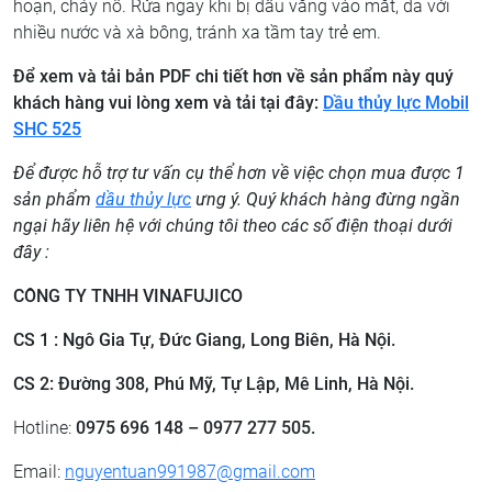
hoạn, cháy nổ. Rửa ngay khi bị dầu văng vào mắt, da với
nhiều nước và xà bông, tránh xa tầm tay trẻ em.
Để xem và tải bản PDF chi tiết hơn về sản phẩm này quý
khách hàng vui lòng xem và tải tại đây:
Dầu thủy lực Mobil
SHC 525
Để được hỗ trợ tư vấn cụ thể hơn về việc chọn mua được 1
sản phẩm
dầu thủy lực
ưng ý. Quý khách hàng đừng ngần
ngại hãy liên hệ với chúng tôi theo các số điện thoại dưới
đây :
CÔNG TY TNHH VINAFUJICO
CS 1 : Ngô Gia Tự, Đức Giang, Long Biên, Hà Nội.
CS 2: ​Đường 308, Phú Mỹ, Tự Lập, Mê Linh, Hà Nội.
Hotline:
0975 696 148 – 0977 277 505.
Email:
nguyentuan991987@gmail.com