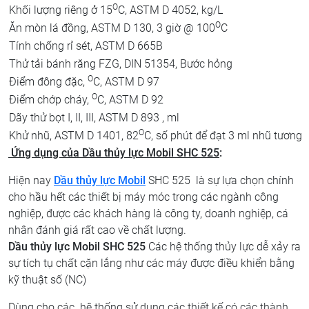
O
Khối lượng riêng ở 15
C, ASTM D 4052, kg/L
O
Ăn mòn lá đồng, ASTM D 130, 3 giờ @ 100
C
Tính chống rỉ sét, ASTM D 665B
Thử tải bánh răng FZG, DIN 51354, Bước hỏng
O
Điểm đông đặc,
C, ASTM D 97
O
Điểm chớp cháy,
C, ASTM D 92
Dãy thử bọt I, II, III, ASTM D 893 , ml
O
Khử nhũ, ASTM D 1401, 82
C, số phút để đạt 3 ml nhũ tương
Ứng dụng của Dầu thủy lực Mobil SHC 525
:
Hiện nay
Dầu thủy lực Mobil
SHC 525 là sự lựa chọn chính
cho hầu hết các thiết bị máy móc trong các ngành công
nghiệp, được các khách hàng là công ty, doanh nghiệp, cá
nhân đánh giá rất cao về chất lượng.
Dầu thủy lực Mobil SHC 525
Các hệ thống thủy lực dễ xảy ra
sự tích tụ chất cặn lắng như các máy được điều khiển bằng
kỹ thuật số (NC)
Dùng cho các hệ thống sử dụng các thiết kế có các thành