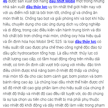
46
được sản xuất bởi hãng
dầu nhớt Mobil
một trong những
nhà sản xuất
dầu thủy lực
uy tín nhất thế giới hiện nay với
với ưu điểm nổi bật là bôi trơn tốt, chống gỉ và chống ăn
mòn thiết bị. Chống tạo bọt và giải phóng khí và bọt khí hữu
hịêu, chuyên dụng cho các ứng dụng dịch vụ công nghiệp
và di động, trong các điều kiện vận hành trung bình và đòi
hỏi chất bôi trơn chống mài mòn, chống oxy hóa hiệu quả
và ổn định hóa học Mobil SHC 525 là loại
dầu thủy lực
có
hiệu suất rất cao được pha chế theo công nghệ độc đáo từ
dầu gốc hydrocarbon tổng hợp. Là dầu nhớt thủy lực có
chất lượng cao cấp, có tầm hoạt động rộng trên nhiều dải
nhiệt, có tính ổn định cắt vượt trội cùng với nhiều đặc tính
điều chỉnh được khả năng bơm ở nhiệt độ thấp và chống
mài mòn tối đa cho các bơm cánh gạt, bơm piston và bơm
bánh răng cao áp. Là chủng loại dầu nhớt thể hiện được chỉ
số độ nhớt rất cao góp phần làm cho hiệu suất của chúng ở
nhiệt độ thấp và nhiệt độ cao đều rất tuyệt vời, do đó chúng
là sự lựa chọn ưu tiên cho các thiết bị mà phải phụ thuộc
vào nhiệt độ khởi động và dãy nhiệt độ làm việc trong phạm