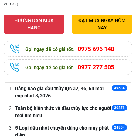
vi rộng.
HƯỚNG DẪN MUA
ĐẶT MUA NGAY HÔM
HÀNG
NAY
0975 696 148
Gọi ngay để có giá tốt:
0977 277 505
Gọi ngay để có giá tốt:
Bảng báo giá dầu thủy lực 32, 46, 68 mới
49584
cập nhật 8/2026
Toàn bộ kiến thức về dầu thủy lực cho người
30273
mới tìm hiểu
5 Loại dầu nhớt chuyên dùng cho máy phát
24854
điện