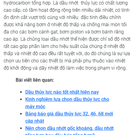
hydrocarbon tổng hợp. Là dầu nhớt thủy lực có chất lượng
cao cấp, có tầm hoạt động rộng trên nhiều dải nhiệt, có tính
ổn định cắt vượt trội cùng với nhiều đặc tính điều chỉnh
được khả năng bơm ở nhiệt độ thấp và chống mài mòn tối
đa cho các bơm cánh gạt, bơm piston và bơm bánh răng
cao áp. Là chủng loại dầu nhớt thể hiện được chỉ số độ nhớt
rất cao góp phần làm cho hiệu suất của chúng ở nhiệt độ
thấp và nhiệt độ cao đều rất tuyệt vời, do đó chúng là sự lựa
chọn ưu tiên cho các thiết bị mà phải phụ thuộc vào nhiệt
độ khởi động và dãy nhiệt độ làm việc trong phạm vi rộng.
Bài viết liên quan:
Dầu thủy lực nào tốt nhất hiện nay
Kinh nghiệm lựa chọn dầu thủy lực cho
máy móc
Bảng báo giá dầu thủy lực 32, 46, 68 mới
cập nhật
Nên chọn dầu nhớt gốc khoáng, dầu nhớt