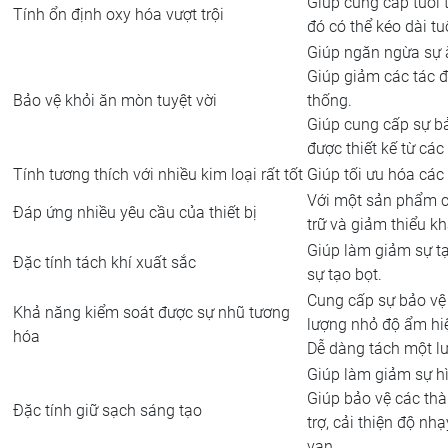
Giúp cung cấp tuổi th
Tính ổn định oxy hóa vượt trội
đó có thể kéo dài tu
Giúp ngăn ngừa sự ă
Giúp giảm các tác đ
Bảo vệ khỏi ăn mòn tuyệt vời
thống.
Giúp cung cấp sự b
được thiết kế từ các
Tính tương thích với nhiều kim loại rất tốt
Giúp tối ưu hóa các
Với một sản phẩm có
Đáp ứng nhiều yêu cầu của thiết bị
trữ và giảm thiểu k
Giúp làm giảm sự tạ
Đặc tính tách khí xuất sắc
sự tạo bọt.
Cung cấp sự bảo vệ 
Khả năng kiểm soát được sự nhũ tương
lượng nhỏ độ ẩm hiệ
hóa
Dễ dàng tách một l
Giúp làm giảm sự hì
Giúp bảo vệ các th
Đặc tính giữ sạch sáng tạo
trợ, cải thiện độ nh
van.