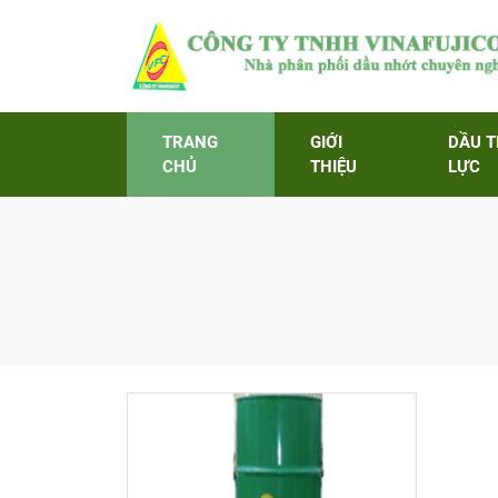
TRANG
GIỚI
DẦU 
CHỦ
THIỆU
LỰC