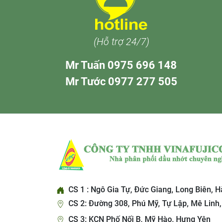
(Hỗ trợ 24/7)
Mr Tuấn 0975 696 148
Mr Tước 0977 277 505
CS 1 : Ngô Gia Tự, Đức Giang, Long Biên, H
CS 2: Đường 308, Phú Mỹ, Tự Lập, Mê Linh,
CS 3: KCN Phố Nối B, Mỹ Hào, Hưng Yên