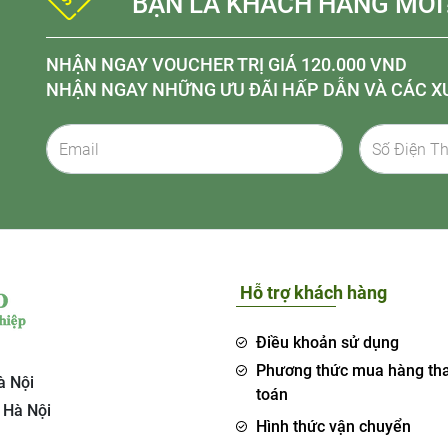
BẠN LÀ KHÁCH HÀNG MỚI
NHẬN NGAY VOUCHER TRỊ GIÁ 120.000 VND
NHẬN NGAY NHỮNG ƯU ĐÃI HẤP DẪN VÀ CÁC X
Hỗ trợ khách hàng
Điều khoản sử dụng
Phương thức mua hàng th
à Nội
toán
 Hà Nội
Hình thức vận chuyển