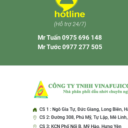
(Hỗ trợ 24/7)
Mr Tuấn 0975 696 148
Mr Tước 0977 277 505
CS 1 : Ngô Gia Tự, Đức Giang, Long Biên, H
CS 2: Đường 308, Phú Mỹ, Tự Lập, Mê Linh,
CS 3: KCN Phố Nối B, Mỹ Hào, Hưng Yên