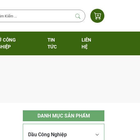
Ỡ CÔNG
TIN
LIÊN
HIỆP
TỨC
HỆ
DANH MỤC SẢN PHẨM
Dầu Công Nghiệp