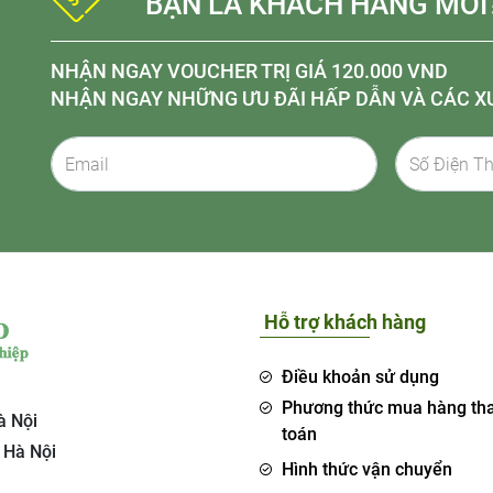
BẠN LÀ KHÁCH HÀNG MỚI
NHẬN NGAY VOUCHER TRỊ GIÁ 120.000 VND
NHẬN NGAY NHỮNG ƯU ĐÃI HẤP DẪN VÀ CÁC X
Hỗ trợ khách hàng
Điều khoản sử dụng
Phương thức mua hàng th
à Nội
toán
 Hà Nội
Hình thức vận chuyển