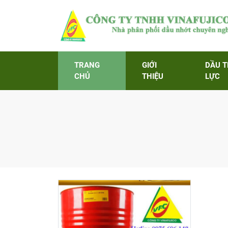
TRANG
GIỚI
DẦU 
CHỦ
THIỆU
LỰC