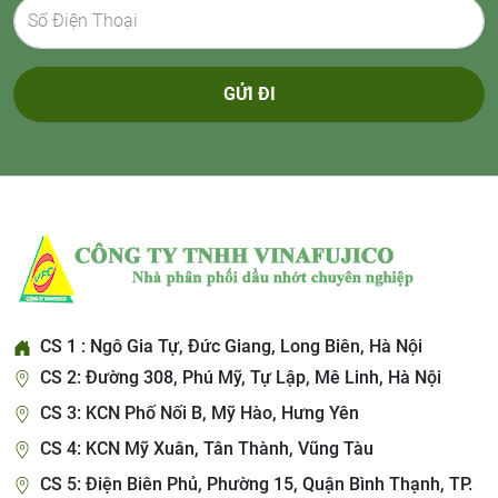
GỬI ĐI
CS 1 : Ngô Gia Tự, Đức Giang, Long Biên, Hà Nội
CS 2: Đường 308, Phú Mỹ, Tự Lập, Mê Linh, Hà Nội
CS 3: KCN Phố Nối B, Mỹ Hào, Hưng Yên
CS 4: KCN Mỹ Xuân, Tân Thành, Vũng Tàu
CS 5: Điện Biên Phủ, Phường 15, Quận Bình Thạnh, TP.