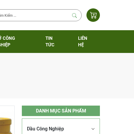
Ỡ CÔNG
TIN
LIÊN
HIỆP
TỨC
HỆ
DANH MỤC SẢN PHẨM
Dầu Công Nghiệp