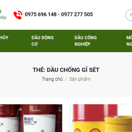
0975 696 148 - 0977 277 505
THỦY
DẦU ĐỘNG
DẦU CÔNG
M
CƠ
NGHIỆP
NG
THẺ:
DẦU CHỐNG GỈ SÉT
Trang chủ
Sản phẩm