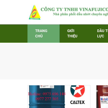
TRANG
GIỚI
DẦU 
CHỦ
THIỆU
LỰC