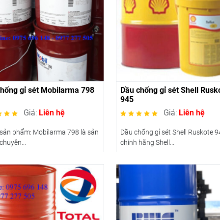
hống gỉ sét Mobilarma 798
Dầu chống gỉ sét Shell Rusk
945
Giá:
Liên hệ
Giá:
Liên hệ
 sản phẩm: Mobilarma 798 là sản
Dầu chống gỉ sét Shell Ruskote 
huyên...
chính hãng Shell...