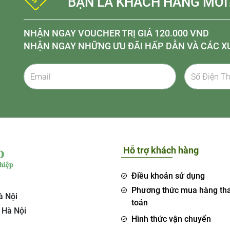
BẠN LÀ KHÁCH HÀNG MỚI
NHẬN NGAY VOUCHER TRỊ GIÁ 120.000 VND
NHẬN NGAY NHỮNG ƯU ĐÃI HẤP DẪN VÀ CÁC X
Hỗ trợ khách hàng
Điều khoản sử dụng
Phương thức mua hàng th
à Nội
toán
 Hà Nội
Hình thức vận chuyển