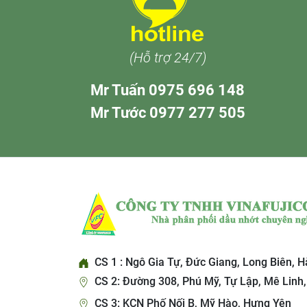
(Hỗ trợ 24/7)
Mr Tuấn 0975 696 148
Mr Tước 0977 277 505
CS 1 : Ngô Gia Tự, Đức Giang, Long Biên, H
CS 2: Đường 308, Phú Mỹ, Tự Lập, Mê Linh,
CS 3: KCN Phố Nối B, Mỹ Hào, Hưng Yên