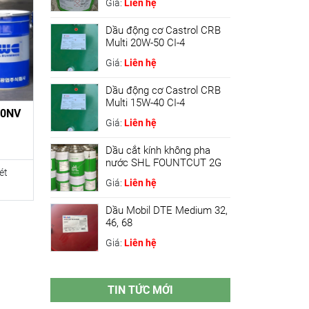
Giá:
Liên hệ
Dầu động cơ Castrol CRB
Multi 20W-50 CI-4
Giá:
Liên hệ
Dầu động cơ Castrol CRB
Multi 15W-40 CI-4
20NV
Giá:
Liên hệ
Dầu cắt kính không pha
nước SHL FOUNTCUT 2G
ét
Giá:
Liên hệ
Dầu Mobil DTE Medium 32,
46, 68
Giá:
Liên hệ
TIN TỨC MỚI