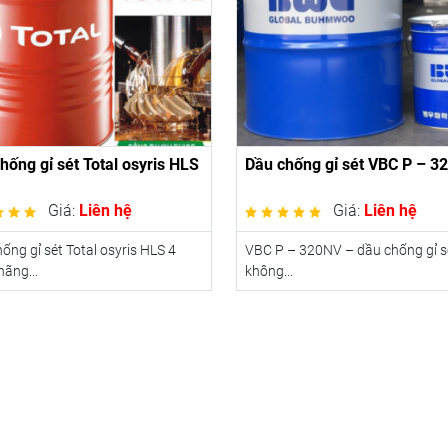
hống gỉ sét Total osyris HLS
Dầu chống gỉ sét VBC P – 3
Giá:
Liên hệ
Giá:
Liên hệ
ống gỉ sét Total osyris HLS 4
VBC P – 320NV – dầu chống gỉ s
hãng...
không...