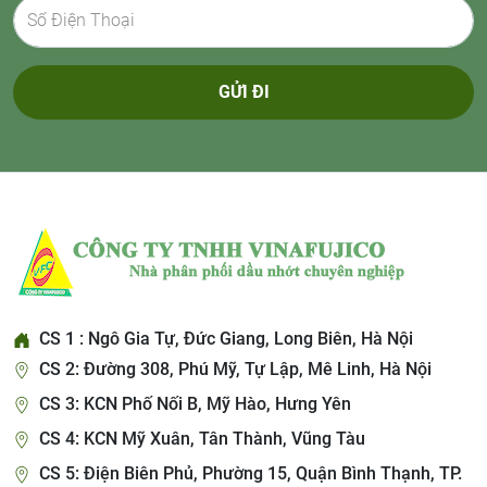
GỬI ĐI
CS 1 : Ngô Gia Tự, Đức Giang, Long Biên, Hà Nội
CS 2: Đường 308, Phú Mỹ, Tự Lập, Mê Linh, Hà Nội
CS 3: KCN Phố Nối B, Mỹ Hào, Hưng Yên
CS 4: KCN Mỹ Xuân, Tân Thành, Vũng Tàu
CS 5: Điện Biên Phủ, Phường 15, Quận Bình Thạnh, TP.