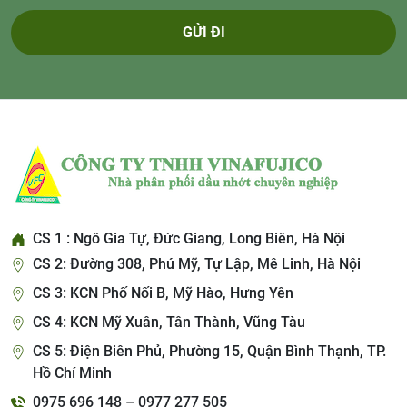
GỬI ĐI
CS 1 : Ngô Gia Tự, Đức Giang, Long Biên, Hà Nội
CS 2: Đường 308, Phú Mỹ, Tự Lập, Mê Linh, Hà Nội
CS 3: KCN Phố Nối B, Mỹ Hào, Hưng Yên
CS 4: KCN Mỹ Xuân, Tân Thành, Vũng Tàu
CS 5: Điện Biên Phủ, Phường 15, Quận Bình Thạnh, TP.
Hồ Chí Minh
0975 696 148 – 0977 277 505